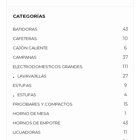
B
S
CATEGORÍAS
43
BATIDORAS
10
CAFETERAS
6
CAJÓN CALIENTE
37
CAMPANAS
111
ELECTRODOMESTICOS GRANDES
27
LAVAVAJILLAS
9
ESTUFAS
4
ESTUFAS
15
FRIGOBARES Y COMPACTOS
1
HORNO DE MESA
43
HORNOS DE EMPOTRE
11
LICUADORAS