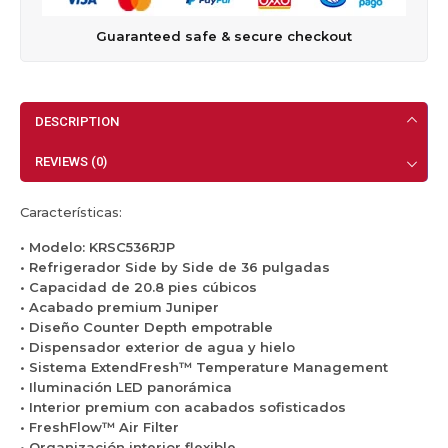
o
E
l
e
p
r
m
D
x
Guaranteed safe & secure checkout
³
2
p
e
4
J
7
o
p
2
u
p
t
t
″
n
i
r
h
D
i
DESCRIPTION
e
a
2
e
p
s
b
5
s
e
REVIEWS (0)
³
l
p
p
r
K
e
i
a
K
i
S
Características:
e
c
R
t
i
s
h
S
c
d
• Modelo: KRSC536RJP
c
a
C
h
e
• Refrigerador Side by Side de 36 pulgadas
ú
d
5
e
-
• Capacidad de 20.8 pies cúbicos
b
o
3
n
b
• Acabado premium Juniper
i
r
6
A
y
• Diseño Counter Depth empotrable
c
d
R
i
-
• Dispensador exterior de agua y hielo
o
e
J
d
S
• Sistema ExtendFresh™ Temperature Management
s
A
P
D
i
• Iluminación LED panorámica
K
g
K
i
d
• Interior premium con acabados sofisticados
i
u
i
s
e
• FreshFlow™ Air Filter
t
a
t
p
4
• Organización interior flexible