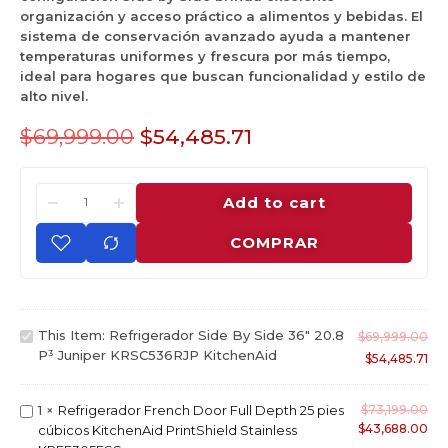
organización y acceso práctico a alimentos y bebidas. El
sistema de conservación avanzado ayuda a mantener
temperaturas uniformes y frescura por más tiempo,
ideal para hogares que buscan funcionalidad y estilo de
alto nivel.
$
69,999.00
$
54,485.71
Add to cart
COMPRAR
R
This Item:
Refrigerador Side By Side 36" 20.8
$
69,999.00
e
P³ Juniper KRSC536RJP KitchenAid
$
54,485.71
f
r
R
1
×
Refrigerador French Door Full Depth 25 pies
$
73,199.00
i
$
43,688.00
e
cúbicos KitchenAid PrintShield Stainless
g