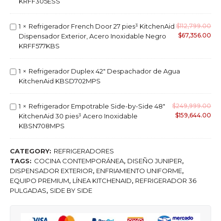
f
KRFF305ESS
e
r
r
i
a
R
1
×
Refrigerador French Door 27 pies³ KitchenAid
$
112,799.00
g
d
$
67,356.00
e
Dispensador Exterior, Acero Inoxidable Negro
e
o
f
KRFF577KBS
r
r
r
a
S
i
d
R
1
×
Refrigerador Duplex 42″ Despachador de Agua
i
g
o
e
KitchenAid KBSD702MPS
d
e
r
f
e
r
F
r
b
a
R
1
×
Refrigerador Empotrable Side-by-Side 48"
$
249,999.00
r
i
y
d
$
159,644.00
e
KitchenAid 30 pies³ Acero Inoxidable
e
g
S
o
f
KBSN708MPS
n
e
i
r
r
c
r
d
F
i
h
a
CATEGORY:
REFRIGERADORES
e
r
g
D
d
TAGS:
COCINA CONTEMPORÁNEA
,
DISEÑO JUNIPER
,
3
e
e
o
o
DISPENSADOR EXTERIOR
,
ENFRIAMIENTO UNIFORME
,
6
n
r
o
r
EQUIPO PREMIUM
,
LÍNEA KITCHENAID
,
REFRIGERADOR 36
"
c
a
r
D
PULGADAS
,
SIDE BY SIDE
2
h
d
F
u
0
D
o
u
p
.
o
r
l
l
8