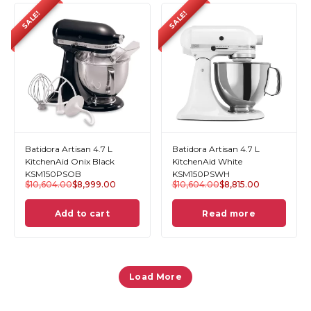
SALE!
SALE!
Batidora Artisan 4.7 L
Batidora Artisan 4.7 L
KitchenAid Onix Black
KitchenAid White
KSM150PSOB
KSM150PSWH
$
10,604.00
$
8,999.00
$
10,604.00
$
8,815.00
Add to cart
Read more
Load More