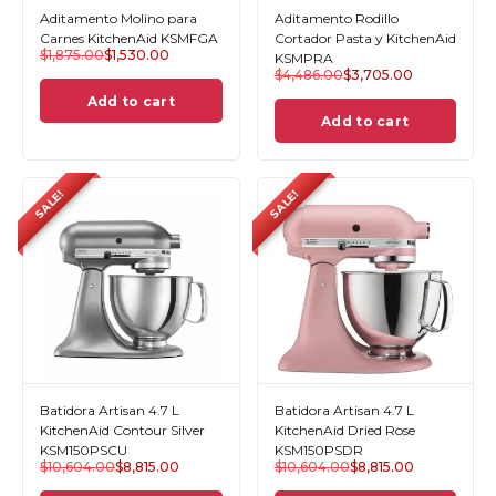
Aditamento Molino para
Aditamento Rodillo
Carnes KitchenAid KSMFGA
Cortador Pasta y KitchenAid
$
1,875.00
$
1,530.00
KSMPRA
$
4,486.00
$
3,705.00
Add to cart
Add to cart
SALE!
SALE!
Batidora Artisan 4.7 L
Batidora Artisan 4.7 L
KitchenAid Contour Silver
KitchenAid Dried Rose
KSM150PSCU
KSM150PSDR
$
10,604.00
$
8,815.00
$
10,604.00
$
8,815.00