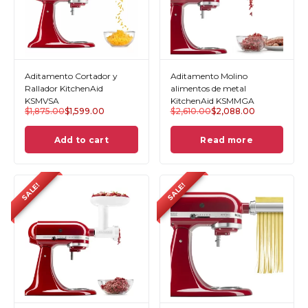
Aditamento Cortador y
Aditamento Molino
Rallador KitchenAid
alimentos de metal
KSMVSA
KitchenAid KSMMGA
$
1,875.00
$
1,599.00
$
2,610.00
$
2,088.00
Add to cart
Read more
SALE!
SALE!