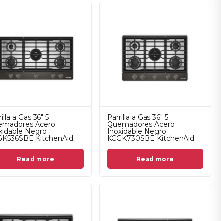
illa a Gas 36" 5
Parrilla a Gas 36" 5
emadores Acero
Quemadores Acero
xidable Negro
Inoxidable Negro
K536SBE KitchenAid
KCGK730SBE KitchenAid
Read more
Read more