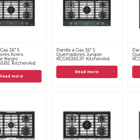
 Gas 36" 5
Parrilla a Gas 36" 5
Parr
res Acero
Quemadores Juniper
Que
le Negro
KCGK536SJP KitchenAid
KCG
SBE KitchenAid
Read more
Read more