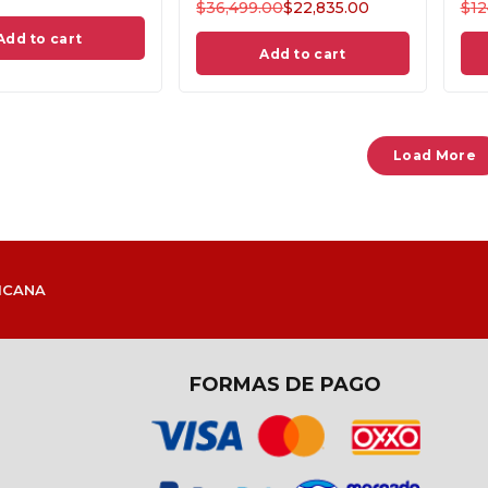
$
36,499.00
$
22,835.00
$
12
Add to cart
Add to cart
Load More
ICANA
FORMAS DE PAGO