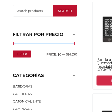
SEARCH
FILTRAR POR PRECIO
FILTER
PRICE:
$0
—
$91,650
Parrilla 
Quemado
Inoxidab
KCGK530
CATEGORÍAS
BATIDORAS
CAFETERAS
CAJÓN CALIENTE
CAMPANAS