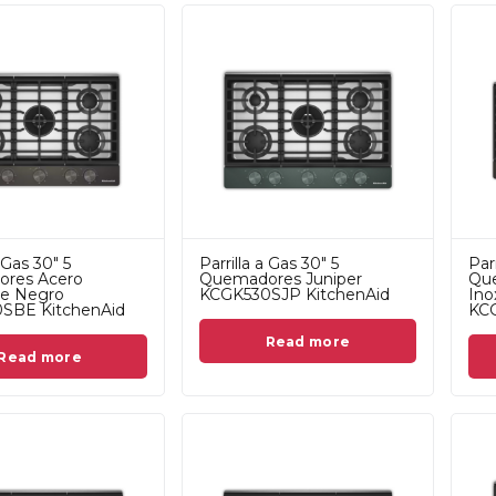
a Gas 30" 5
Parrilla a Gas 30" 5
Parr
res Acero
Quemadores Juniper
Qu
le Negro
KCGK530SJP KitchenAid
Ino
SBE KitchenAid
KCG
Read more
Read more