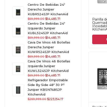
Centro De Bebidas 24"
Derecho Juniper
KUBR524SJP KitchenAid
$
69,999.00
$
54,485.71
Parrilla 
Quemado
Centro De Bebidas 24"
Inoxida
Izquierdo Juniper
KitchenA
KUBL524SJP KitchenAid
$
69,999.00
$
54,485.71
Cava De Vinos 46 Botellas
Derecha Juniper
KUWR524SJP KitchenAid
$
69,999.00
$
54,485.71
Cava De Vinos 46 Botellas
Izquierda Juniper
KUWL524SJP KitchenAid
$
69,999.00
$
54,485.71
Refrigerador Empotrable
Side By Side 48" 30 P³
Juniper KBSN748SJP
KitchenAid
$
269,999.00
$
223,154.17