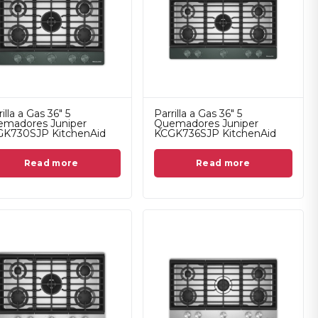
illa a Gas 36" 5
Parrilla a Gas 36" 5
madores Juniper
Quemadores Juniper
K730SJP KitchenAid
KCGK736SJP KitchenAid
Read more
Read more