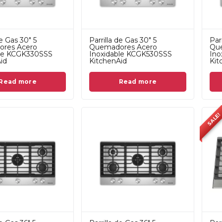
de Gas 30" 5
Parrilla de Gas 30" 5
Par
res Acero
Quemadores Acero
Qu
ble KCGK330SSS
Inoxidable KCGK530SSS
Ino
id
KitchenAid
Kit
Read more
Read more
SALE!