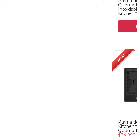
Parrilla 
Quemado
Inoxida
KitchenA
SALE!
Parrilla 
KitchenA
Quemad
$
34,999