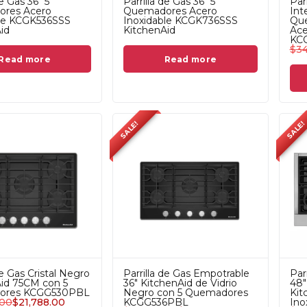
de Gas 36" 5
Parrilla de Gas 36" 5
Par
res Acero
Quemadores Acero
Int
ble KCGK536SSS
Inoxidable KCGK736SSS
Que
id
KitchenAid
Ace
KC
$
34
Read more
Read more
SALE!
SALE!
de Gas Cristal Negro
Parrilla de Gas Empotrable
Par
id 75CM con 5
36" KitchenAid de Vidrio
48"
ores KCGG530PBL
Negro con 5 Quemadores
Kit
.00
$
21,788.00
KCGG536PBL
Ino