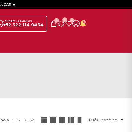
ANCARIA
0
0
0
¿DUDAS? LLÁMANOS
+52 322 114 0434
Show
9
12
18
24
Default sorting