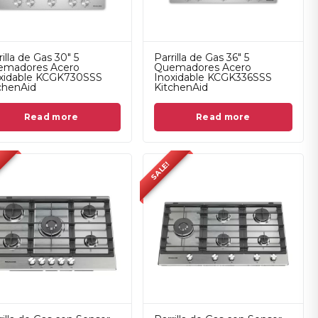
rilla de Gas 30" 5
Parrilla de Gas 36" 5
emadores Acero
Quemadores Acero
xidable KCGK730SSS
Inoxidable KCGK336SSS
chenAid
KitchenAid
Read more
Read more
SALE!