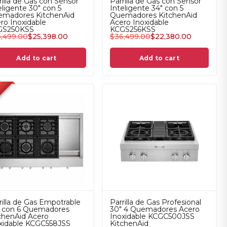
rilla de Gas con Sensor
Parrilla de Gas con Sensor
eligente 30" con 5
Inteligente 34" con 5
madores KitchenAid
Quemadores KitchenAid
ro Inoxidable
Acero Inoxidable
GS250KSS
KCGS256KSS
,499.00
$
25,398.00
$
36,499.00
$
22,380.00
Add to cart
Add to cart
rilla de Gas Empotrable
Parrilla de Gas Profesional
 con 6 Quemadores
30" 4 Quemadores Acero
chenAid Acero
Inoxidable KCGC500JSS
xidable KCGC558JSS
KitchenAid