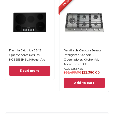
LE!
arrilla de Gas con Sensor
Parrilla de Gas 36" 5
Parri
teligente 34" con 5
Quemadores Acero
Quem
uemadores KitchenAid
Inoxidable KCGK336SSS
KCES
cero Inoxidable
KitchenAid
CGS256KSS
36,499.00
$
22,380.00
Read more
Add to cart