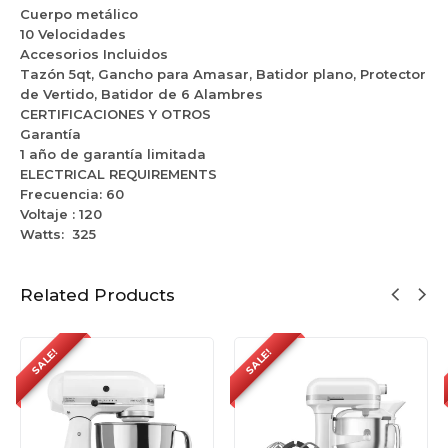
l
Cuerpo metálico
e
o
10 Velocidades
r
c
Accesorios Incluidos
K
i
Tazón 5qt, Gancho para Amasar, Batidor plano, Protector
H
d
de Vertido, Batidor de 6 Alambres
M
a
CERTIFICACIONES Y OTROS
7
d
Garantía
2
e
1 año de garantía limitada
1
s
ELECTRICAL REQUIREMENTS
0
D
Frecuencia:
60
C
r
Voltaje :
120
U
i
Watts:
325
e
d
R
Related Products
o
s
e
SALE!
SALE!
K
S
M
7
0