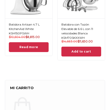
S
K
X
X
D
Batidora Artisan 4.7 L
Batidora con Tazón
R
KitchenAid White
Elevable de 6.6 L con 11
KSM150PSWH
velocidades Blanca
$
10,604.00
$
8,815.00
KSM70SKXXWH
$
14,683.00
$
11,650.00
Read more
Add to cart
MI CARRITO