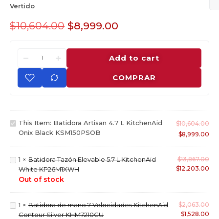
Vertido
$
10,604.00
$
8,999.00
Add to cart
COMPRAR
B
This Item:
Batidora Artisan 4.7 L KitchenAid
$
10,604.00
a
Onix Black KSM150PSOB
$
8,999.00
t
i
B
1
×
Batidora Tazón Elevable 5.7 L KitchenAid
$
13,867.00
d
$
12,203.00
a
White KP26M1XWH
o
t
Out of stock
r
i
a
d
A
B
1
×
Batidora de mano 7 Velocidades KitchenAid
$
2,063.00
o
r
$
1,528.00
a
Contour Silver KHM7210CU
r