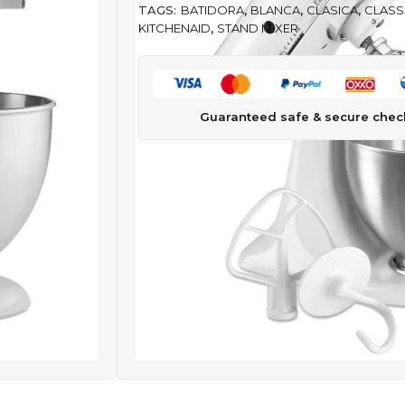
TAGS:
BATIDORA
,
BLANCA
,
CLASICA
,
CLASS
KITCHENAID
,
STAND MIXER
Guaranteed safe & secure chec