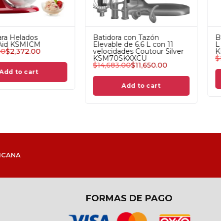
mento Cortador y
Batidora con Tazón
or KitchenAid
Elevable de 6.6 L con 11
SA
velocidades Empire Red
5.00
$
1,599.00
KSM70SKXXER
$
14,683.00
$
11,650.00
Add to cart
Add to cart
ICANA
FORMAS DE PAGO