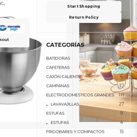
IC
,
Start Shopping
Return Policy
kout
CATEGORÍAS
43
BATIDORAS
10
CAFETERAS
6
CAJÓN CALIENTE
37
CAMPANAS
111
ELECTRODOMESTICOS GRANDES
27
LAVAVAJILLAS
9
ESTUFAS
4
ESTUFAS
15
FRIGOBARES Y COMPACTOS