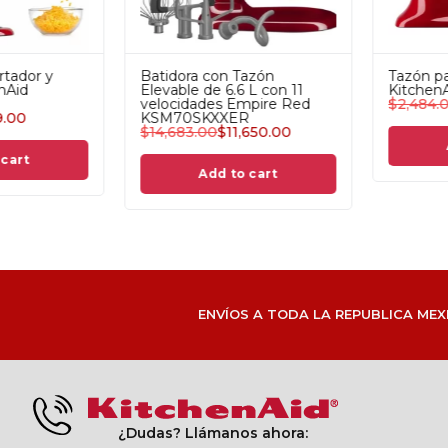
rcial 7.6 L
Batidora Comercial 7.6 L
Adita
ckel Pearl
White Red KSMC895WH
Rallad
P
1.3 HP
KSMV
6,820.00
$
19,920.00
$
16,599.00
$
1,87
d more
Read more
ENVÍOS A TODA LA REPUBLICA MEX
¿Dudas? Llámanos ahora: