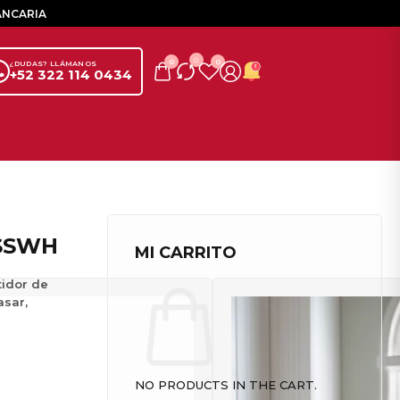
ANCARIA
0
0
0
¿DUDAS? LLÁMANOS
+52 322 114 0434
5SSWH
MI CARRITO
tidor de
asar,
NO PRODUCTS IN THE CART.