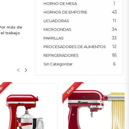
1
HORNO DE MESA
43
HORNOS DE EMPOTRE
11
LICUADORAS
 Por más de
34
MICROONDAS
el trabajo
33
PARRILLAS
12
PROCESADORES DE ALIMENTOS
95
REFRIGERADORES
6
Sin Categorizar
SALE!
SALE!