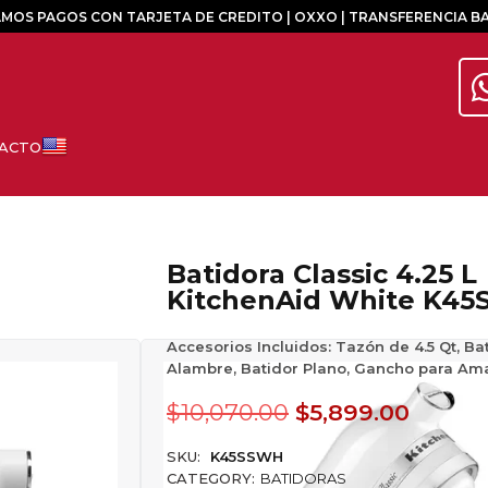
MOS PAGOS CON TARJETA DE CREDITO | OXXO | TRANSFERENCIA B
Batidora Classic 4.25 L
KitchenAid White K4
Accesorios Incluidos:
Tazón de 4.5 Qt, Ba
Alambre, Batidor Plano, Gancho para Am
$
10,070.00
$
5,899.00
SKU:
K45SSWH
CATEGORY:
BATIDORAS