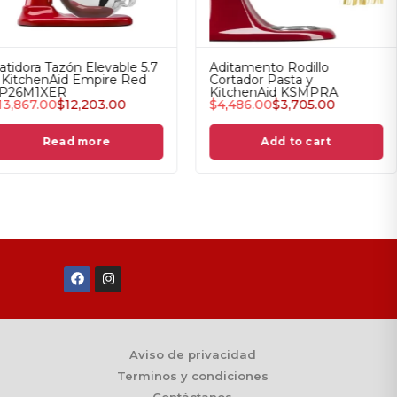
Tazón para Helados
Batidora con Tazón
KitchenAid KSMICM
Elevable de 6.6 L con 11
$
2,484.00
$
2,372.00
velocidades Coutour Silver
KSM70SKXXCU
$
14,683.00
$
11,650.00
Add to cart
Add to cart
Aviso de privacidad
Terminos y condiciones
Contáctanos