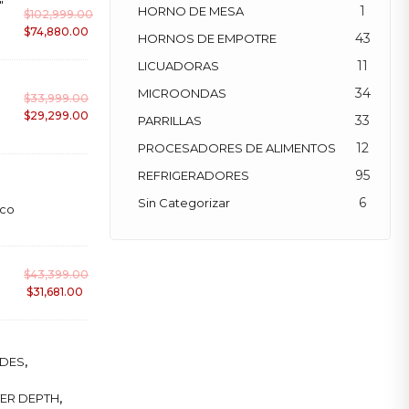
"
1
HORNO DE MESA
$
102,999.00
$
74,880.00
43
HORNOS DE EMPOTRE
11
LICUADORAS
34
MICROONDAS
$
33,999.00
$
29,299.00
33
PARRILLAS
12
PROCESADORES DE ALIMENTOS
95
REFRIGERADORES
6
Sin Categorizar
ico
$
43,399.00
$
31,681.00
NDES
,
ER DEPTH
,