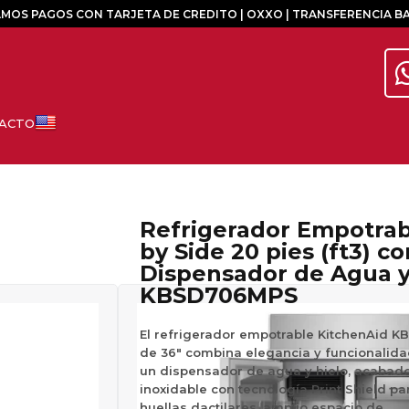
MOS PAGOS CON TARJETA DE CREDITO | OXXO | TRANSFERENCIA B
Refrigerador Empotrable Side
by Side 20 pies (ft3) co
Dispensador de Agua y
KBSD706MPS
El refrigerador empotrable KitchenAid 
de 36″ combina elegancia y funcionalida
un dispensador de agua y hielo, acabad
inoxidable con tecnología Print Shield par
huellas dactilares, amplio espacio de