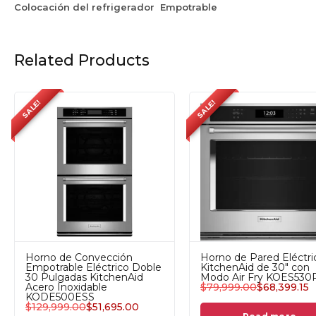
Colocación del refrigerador
Empotrable
Related Products
SALE!
SALE!
Horno de Convección
Lavavajillas Empotrable 
Empotrable Eléctrico
13 Servicios KitchenAid
Combo 30 Pulgadas
KDTE204KPS Gris Acero
KitchenAid KOSE500ESS
$
35,499.00
$
29,339.92
Acero Inoxidable
$
86,999.00
$
55,484.06