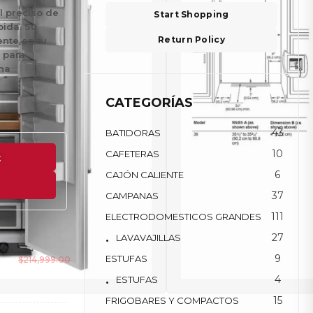
l preciso de
Start Shopping
pida. Su
Return Policy
nte en tu
a para
ina
CATEGORÍAS
43
BATIDORAS
10
CAFETERAS
t
6
CAJÓN CALIENTE
37
CAMPANAS
111
ELECTRODOMESTICOS GRANDES
27
LAVAVAJILLAS
9
ESTUFAS
es
$
214,999.00
 Y
$
177,696.67
4
ESTUFAS
15
FRIGOBARES Y COMPACTOS