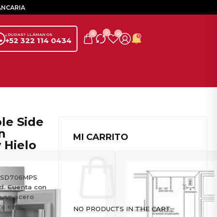
ANCARIA
0
0
0
¿DUDAS? LLÁMANOS
+52 322 114 0434
n
MI CARRITO
 Hielo
KBSD706MPS
d. Cuenta con
o en acero
a evitar
NO PRODUCTS IN THE CART.