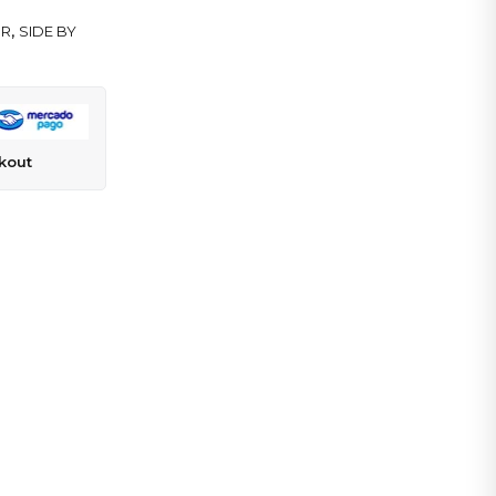
OR
,
SIDE BY
kout