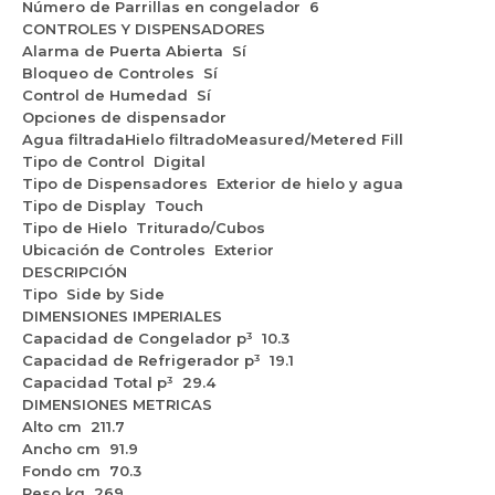
Número de Parrillas en congelador
6
CONTROLES Y DISPENSADORES
Alarma de Puerta Abierta
Sí
Bloqueo de Controles
Sí
Control de Humedad
Sí
Opciones de dispensador
Agua filtrada
Hielo filtrado
Measured/Metered Fill
Tipo de Control
Digital
Tipo de Dispensadores
Exterior de hielo y agua
Tipo de Display
Touch
Tipo de Hielo
Triturado/Cubos
Ubicación de Controles
Exterior
DESCRIPCIÓN
Tipo
Side by Side
DIMENSIONES IMPERIALES
Capacidad de Congelador p³
10.3
Capacidad de Refrigerador p³
19.1
Capacidad Total p³
29.4
DIMENSIONES METRICAS
Alto cm
211.7
Ancho cm
91.9
Fondo cm
70.3
Peso kg
269