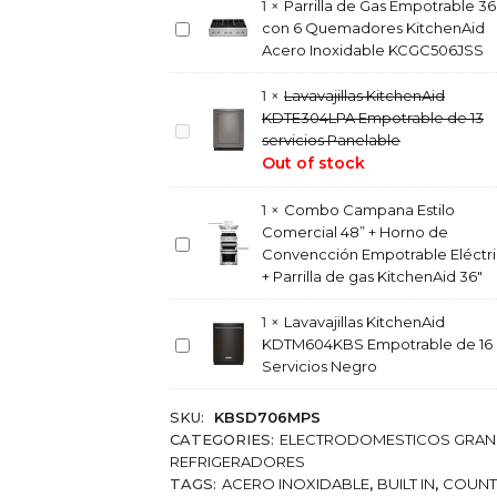
1
×
Parrilla de Gas Empotrable 36
i
P
con 6 Quemadores KitchenAid
g
a
Acero Inoxidable KCGC506JSS
e
r
r
r
1
×
Lavavajillas KitchenAid
a
i
KDTE304LPA Empotrable de 13
d
L
l
servicios Panelable
o
a
l
Out of stock
r
v
a
E
a
d
1
×
Combo Campana Estilo
m
v
e
Comercial 48” + Horno de
p
a
C
G
Convencción Empotrable Eléctr
o
j
o
a
+ Parrilla de gas KitchenAid 36″
t
i
m
s
r
l
b
E
1
×
Lavavajillas KitchenAid
a
l
o
m
L
KDTM604KBS Empotrable de 16
b
a
C
p
a
Servicios Negro
l
s
a
o
v
e
K
m
t
a
S
SKU:
KBSD706MPS
i
p
r
v
i
CATEGORIES:
ELECTRODOMESTICOS GRA
t
a
a
a
d
REFRIGERADORES
c
n
b
j
e
TAGS:
ACERO INOXIDABLE
,
BUILT IN
,
COUNT
h
a
l