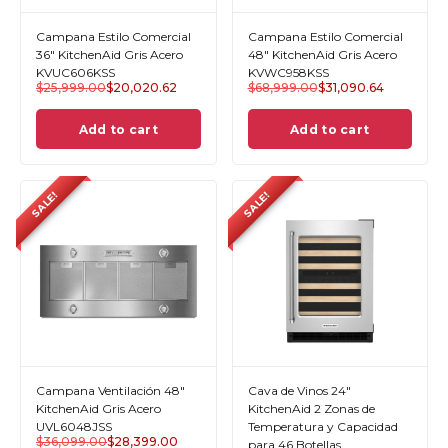
Campana Estilo Comercial
Campana Estilo Comercial
36" KitchenAid Gris Acero
48" KitchenAid Gris Acero
KVUC606KSS
KVWC958KSS
$
25,999.00
$
20,020.62
$
68,999.00
$
31,090.64
Add to cart
Add to cart
SALE!
SALE!
Campana Ventilación 48"
Cava de Vinos 24"
KitchenAid Gris Acero
KitchenAid 2 Zonas de
UVL6048JSS
Temperatura y Capacidad
$
36,099.00
$
28,399.00
para 46 Botellas