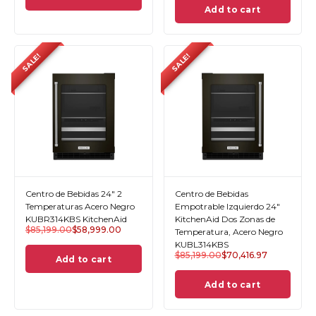
Add to cart
SALE!
SALE!
Centro de Bebidas 24" 2
Centro de Bebidas
Temperaturas Acero Negro
Empotrable Izquierdo 24"
KUBR314KBS KitchenAid
KitchenAid Dos Zonas de
$
85,199.00
$
58,999.00
Temperatura, Acero Negro
KUBL314KBS
$
85,199.00
$
70,416.97
Add to cart
Add to cart