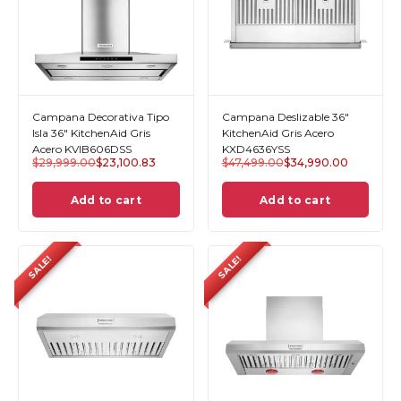
Campana Decorativa Tipo
Campana Deslizable 36"
Isla 36" KitchenAid Gris
KitchenAid Gris Acero
Acero KVIB606DSS
KXD4636YSS
$
29,999.00
$
23,100.83
$
47,499.00
$
34,990.00
Add to cart
Add to cart
SALE!
SALE!