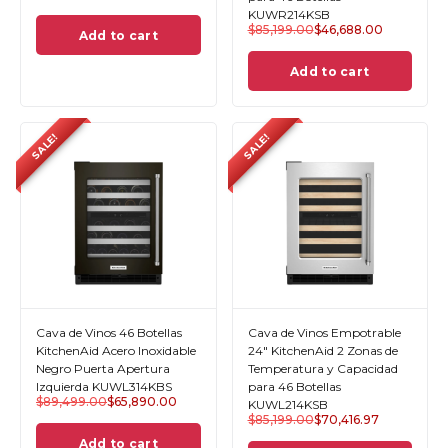
KUWR214KSB
$
85,199.00
$
46,688.00
Add to cart
Add to cart
SALE!
SALE!
Cava de Vinos 46 Botellas
Cava de Vinos Empotrable
KitchenAid Acero Inoxidable
24" KitchenAid 2 Zonas de
Negro Puerta Apertura
Temperatura y Capacidad
Izquierda KUWL314KBS
para 46 Botellas
$
89,499.00
$
65,890.00
KUWL214KSB
$
85,199.00
$
70,416.97
Add to cart