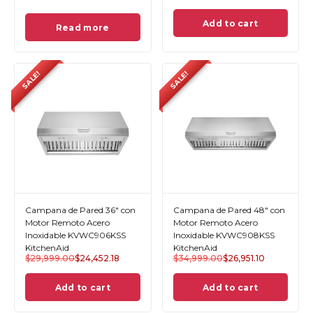
Add to cart
Read more
SALE!
SALE!
Campana de Pared 36" con
Campana de Pared 48" con
Motor Remoto Acero
Motor Remoto Acero
Inoxidable KVWC906KSS
Inoxidable KVWC908KSS
KitchenAid
KitchenAid
$
29,999.00
$
24,452.18
$
34,999.00
$
26,951.10
Add to cart
Add to cart