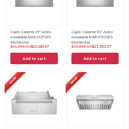
Cajón Caliente 27" Acero
Cajón Caliente 30" Acero
Inoxidable KWES727SPS
Inoxidable KWES730SPS
KitchenAid
KitchenAid
$
24,999.00
$
20,661.67
$
29,999.00
$
23,350.57
Add to cart
Add to cart
SALE!
SALE!