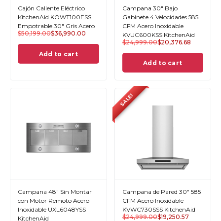
Cajón Caliente Eléctrico
Campana 30" Bajo
KitchenAid KOWT100ESS
Gabinete 4 Velocidades 585
Empotrable 30" Gris Acero
CFM Acero Inoxidable
$
50,199.00
$
36,990.00
KVUC600KSS KitchenAid
$
24,999.00
$
20,376.68
Add to cart
Add to cart
SALE!
Campana 48" Sin Montar
Campana de Pared 30" 585
con Motor Remoto Acero
CFM Acero Inoxidable
Inoxidable UXL6048YSS
KVWC730SSS KitchenAid
$
24,999.00
$
19,250.57
KitchenAid