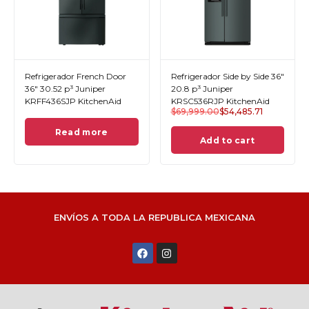
Refrigerador French Door
Refrigerador Side by Side 36"
36" 30.52 p³ Juniper
20.8 p³ Juniper
KRFF436SJP KitchenAid
KRSC536RJP KitchenAid
$
69,999.00
$
54,485.71
Read more
Add to cart
ENVÍOS A TODA LA REPUBLICA MEXICANA