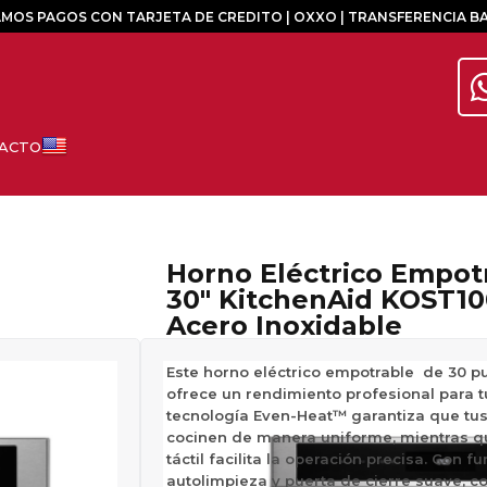
MOS PAGOS CON TARJETA DE CREDITO | OXXO | TRANSFERENCIA B
Horno Eléctrico Empotrable
30″ KitchenAid KOST1
Acero Inoxidable
Este horno eléctrico empotrable de 30 
ofrece un rendimiento profesional para t
tecnología Even-Heat™ garantiza que tus 
cocinen de manera uniforme, mientras qu
táctil facilita la operación precisa. Con 
autolimpieza y puerta de cierre suave, 