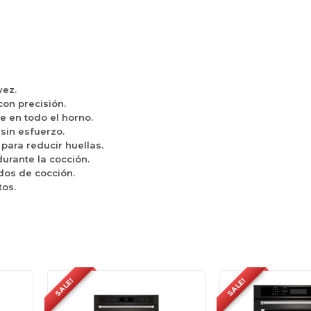
vez.
con precisión.
 en todo el horno.
sin esfuerzo.
para reducir huellas.
durante la cocción.
dos de cocción.
tos.
SALE!
SALE!