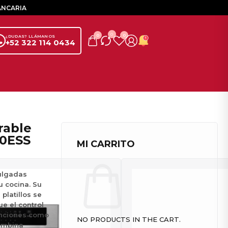
ANCARIA
0
0
0
¿DUDAS? LLÁMANOS
+52 322 114 0434
00ESS
MI CARRITO
pulgadas
u cocina. Su
platillos se
e el control
funciones como
NO PRODUCTS IN THE CART.
combina