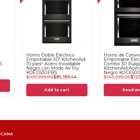
Horno Combo 27"
Horno Doble Eléctrico
Convección Acero
Empotrable 30" KitchenA
Inoxidable KOEC727SPS
10 pies³ Acero Inoxidable
KitchenAid
Negro con Modo Air Fry
$
109,999.00
$
90,914.17
KOED530PBS
$
109,999.00
$
85,189.44
Add to cart
Add to cart
ICANA