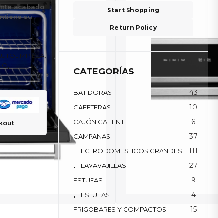
ante acabado
Start Shopping
ntiene su
Return Policy
AUTOLIMPIEZA
,
NO
,
CATEGORÍAS
43
BATIDORAS
10
CAFETERAS
6
CAJÓN CALIENTE
kout
37
CAMPANAS
111
ELECTRODOMESTICOS GRANDES
27
LAVAVAJILLAS
9
ESTUFAS
4
ESTUFAS
15
FRIGOBARES Y COMPACTOS