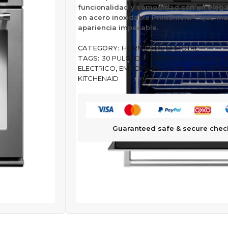
funcionalidad y comodidad con un eleg
en acero inoxidable PrintShield™ que ma
apariencia impecable.
CATEGORY:
HORNOS DE EMPOTRE
TAGS:
30 PULGADAS
,
ACERO INOXIDABLE
,
ELECTRICO
,
EMPOTRABLE
,
EVEN HEAT
,
HOR
KITCHENAID
Guaranteed safe & secure chec