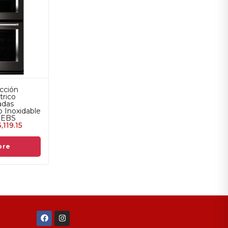
Horno de Convección
id
Empotrable Eléctrico
Combo 30 Pulgadas
KitchenAid Acero Inoxidable
Negro KOCE500EBS
$
143,999.00
$
123,119.15
Read more