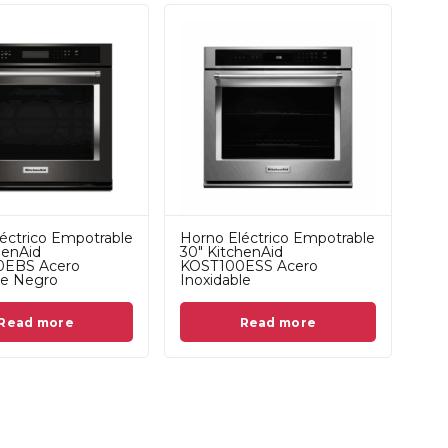
éctrico Empotrable
Horno Eléctrico Empotrable
henAid
30" KitchenAid
0EBS Acero
KOST100ESS Acero
le Negro
Inoxidable
Read more
Read more