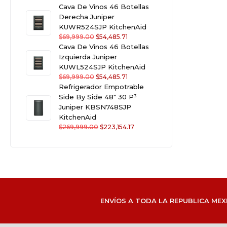
Cava De Vinos 46 Botellas
Derecha Juniper
KUWR524SJP KitchenAid
$
69,999.00
$
54,485.71
Cava De Vinos 46 Botellas
Izquierda Juniper
KUWL524SJP KitchenAid
$
69,999.00
$
54,485.71
Refrigerador Empotrable
Side By Side 48" 30 P³
Juniper KBSN748SJP
KitchenAid
$
269,999.00
$
223,154.17
ENVÍOS A TODA LA REPUBLICA MEX