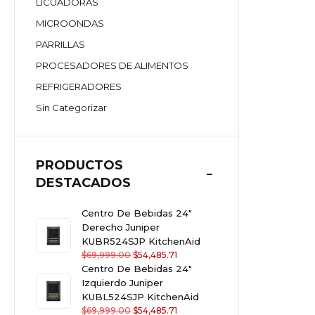
LICUADORAS
MICROONDAS
PARRILLAS
PROCESADORES DE ALIMENTOS
REFRIGERADORES
Sin Categorizar
PRODUCTOS
DESTACADOS
Centro De Bebidas 24"
Derecho Juniper
KUBR524SJP KitchenAid
$
69,999.00
$
54,485.71
Centro De Bebidas 24"
Izquierdo Juniper
KUBL524SJP KitchenAid
$
69,999.00
$
54,485.71