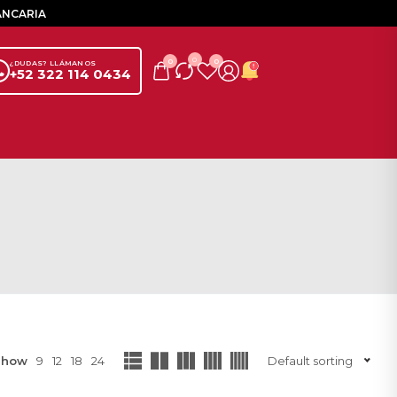
ANCARIA
0
0
0
¿DUDAS? LLÁMANOS
+52 322 114 0434
Show
9
12
18
24
Default sorting