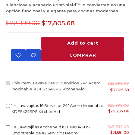
silenciosa y acabado PrintShield™ lo convierten en una
opción funcional y elegante para cocinas modernas.
$
22,999.00
$
17,805.68
Add to cart
COMPRAR
L
This Item:
Lavavajillas 15 Servicios 24" Acero
$
22,999.00
a
Inoxidable KDFS334SPS KitchenAid
$
17,805.68
v
a
L
1
×
Lavavajillas 16 Servicios 24" Acero Inoxidable
$
25,999.00
v
$
20,237.06
a
KDFS424SPS KitchenAid
a
v
j
a
i
L
1
×
Lavavajillas KitchenAid KDTM604KBS
$
43,399.00
v
l
$
31,681.00
a
Empotrable de 16 Servicios Negro