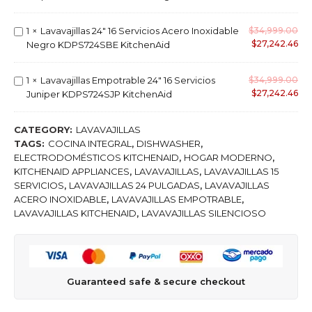
a
l
v
j
a
a
i
L
1
×
Lavavajillas 24" 16 Servicios Acero Inoxidable
$
34,999.00
s
v
l
$
27,242.46
a
Negro KDPS724SBE KitchenAid
1
a
l
v
5
j
a
a
S
i
L
1
×
Lavavajillas Empotrable 24" 16 Servicios
$
34,999.00
s
v
e
l
$
27,242.46
a
Juniper KDPS724SJP KitchenAid
1
a
r
l
v
6
j
v
a
a
S
i
CATEGORY:
LAVAVAJILLAS
i
s
v
e
l
TAGS:
COCINA INTEGRAL
,
DISHWASHER
,
c
K
a
r
l
ELECTRODOMÉSTICOS KITCHENAID
,
HOGAR MODERNO
,
i
i
j
v
a
KITCHENAID APPLIANCES
,
LAVAVAJILLAS
,
LAVAVAJILLAS 15
o
t
i
i
s
SERVICIOS
,
LAVAVAJILLAS 24 PULGADAS
,
LAVAVAJILLAS
s
c
l
c
2
ACERO INOXIDABLE
,
LAVAVAJILLAS EMPOTRABLE
,
2
h
l
i
4
LAVAVAJILLAS KITCHENAID
,
LAVAVAJILLAS SILENCIOSO
4
e
a
o
"
"
n
s
s
1
A
A
E
2
6
c
i
m
4
S
e
d
p
"
e
Guaranteed safe & secure checkout
r
K
o
A
r
o
D
t
c
v
I