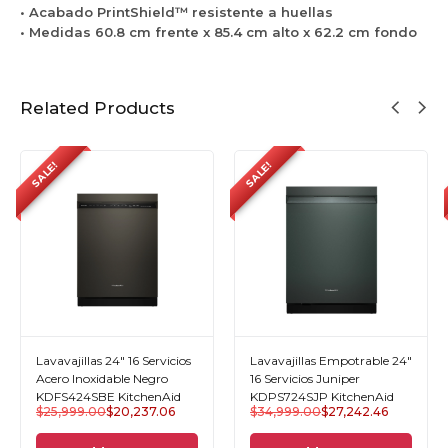
S
g
c
• Acabado PrintShield™ resistente a huellas
e
p
K
r
h
• Medidas 60.8 cm frente x 85.4 cm alto x 62.2 cm fondo
r
e
i
o
e
v
r
t
K
n
i
K
c
D
A
c
D
h
Related Products
P
i
i
P
e
S
d
o
S
n
7
s
7
A
SALE!
SALE!
2
N
2
i
4
e
4
d
S
g
S
B
r
J
E
o
P
K
K
i
i
t
t
c
c
h
h
Lavavajillas 24" 16 Servicios
Lavavajillas Empotrable 24"
e
e
Acero Inoxidable Negro
16 Servicios Juniper
n
KDFS424SBE KitchenAid
KDPS724SJP KitchenAid
n
A
$
25,999.00
$
20,237.06
$
34,999.00
$
27,242.46
A
i
i
d