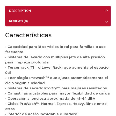
T
r
e
i
n
M
a
r
c
o
DESCRIPTION
6
b
o
i
x
0
l
I
o
i
REVIEWS (0)
4
e
n
s
d
K
2
o
A
a
B
4
Características
x
c
b
S
"
i
e
l
E
1
d
r
e
• Capacidad para 15 servicios ideal para familias o uso
m
6
a
o
K
frecuente
p
S
b
I
D
• Sistema de lavado con múltiples jets de alta presión
o
e
l
n
F
para limpieza profunda
t
r
e
o
S
• Tercer rack (Third Level Rack) que aumenta el espacio
r
v
K
x
3
útil
a
i
D
i
3
• Tecnología ProWash™ que ajusta automáticamente el
b
c
F
d
4
ciclo según suciedad
l
i
S
a
S
• Sistema de secado ProDry™ para mejores resultados
e
o
4
b
P
• Canastillas ajustables para mayor flexibilidad de carga
d
s
2
l
S
• Operación silenciosa aproximada de 41–44 dBA
e
J
4
e
K
• Ciclos ProWash™, Normal, Express, Heavy, Rinse entre
1
u
S
N
i
otros
6
n
P
e
t
• Interior de acero inoxidable duradero
S
i