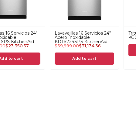
las 16 Servicios 24"
Lavavajillas 16 Servicios 24"
Tri
oxidable
Acero Inoxidable
KGC
SPS KitchenAid
KDTS724SPS KitchenAid
.00
$
23,350.57
$
39,999.00
$
31,134.36
Add to cart
Add to cart