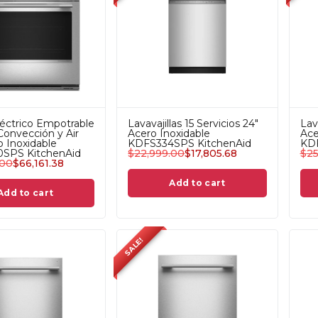
éctrico Empotrable
Lavavajillas 15 Servicios 24"
Lav
Convección y Air
Acero Inoxidable
Ace
o Inoxidable
KDFS334SPS KitchenAid
KDF
SPS KitchenAid
$
22,999.00
$
17,805.68
$
25
.00
$
66,161.38
Add to cart
Add to cart
SALE!