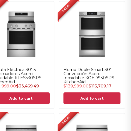
SALE!
ufa Eléctrica 30" 5
Horno Doble Smart 30"
emadores Acero
Convección Acero
xidable KFES530SPS
Inoxidable KOED930SPS
chenAid
KitchenAid
,999.00
$
33,469.49
$
139,999.00
$
115,709.17
Add to cart
Add to cart
SALE!