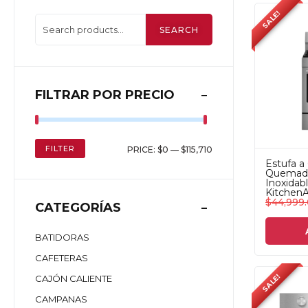
SALE!
SEARCH
FILTRAR POR PRECIO
FILTER
PRICE:
$0
—
$115,710
Estufa a
Quemado
Inoxida
KitchenA
$
44,999
CATEGORÍAS
BATIDORAS
CAFETERAS
SALE!
CAJÓN CALIENTE
CAMPANAS