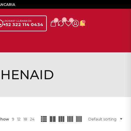
ANCARIA
0
0
0
¿DUDAS? LLÁMANOS
+52 322 114 0434
CHENAID
Show
9
12
18
24
Default sorting