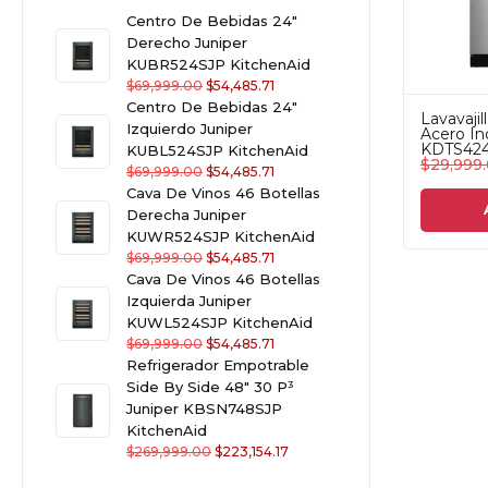
Centro De Bebidas 24"
Derecho Juniper
KUBR524SJP KitchenAid
$
69,999.00
$
54,485.71
Centro De Bebidas 24"
Lavavajil
Izquierdo Juniper
Acero In
KDTS424
KUBL524SJP KitchenAid
$
29,999
$
69,999.00
$
54,485.71
Cava De Vinos 46 Botellas
Derecha Juniper
KUWR524SJP KitchenAid
$
69,999.00
$
54,485.71
Cava De Vinos 46 Botellas
Izquierda Juniper
KUWL524SJP KitchenAid
$
69,999.00
$
54,485.71
Refrigerador Empotrable
Side By Side 48" 30 P³
Juniper KBSN748SJP
KitchenAid
$
269,999.00
$
223,154.17