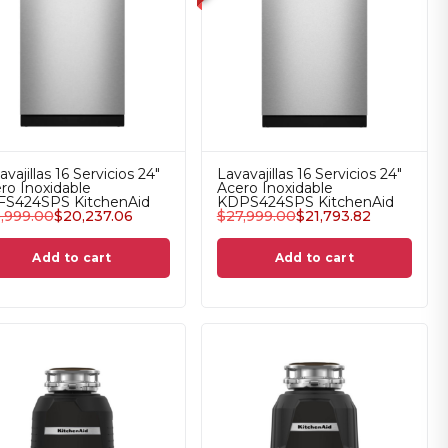
avajillas 16 Servicios 24"
Lavavajillas 16 Servicios 24"
ro Inoxidable
Acero Inoxidable
S424SPS KitchenAid
KDPS424SPS KitchenAid
,999.00
$
20,237.06
$
27,999.00
$
21,793.82
Add to cart
Add to cart