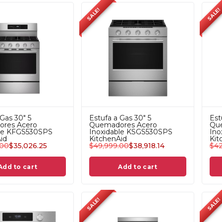
SALE!
SALE!
 Gas 30" 5
Estufa a Gas 30" 5
Est
res Acero
Quemadores Acero
Qu
ble KFGS530SPS
Inoxidable KSGS530SPS
Ino
id
KitchenAid
Kit
.00
$
35,026.25
$
49,999.00
$
38,918.14
$
42
Add to cart
Add to cart
SALE!
SALE!