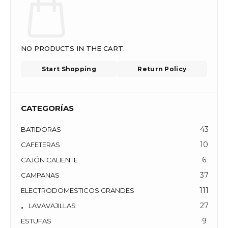
2
0
7
E
S
S
P
S
S
NO PRODUCTS IN THE CART.
K
i
Start Shopping
Return Policy
t
c
h
e
CATEGORÍAS
n
A
43
BATIDORAS
i
d
10
CAFETERAS
6
CAJÓN CALIENTE
37
CAMPANAS
111
ELECTRODOMESTICOS GRANDES
27
LAVAVAJILLAS
9
ESTUFAS