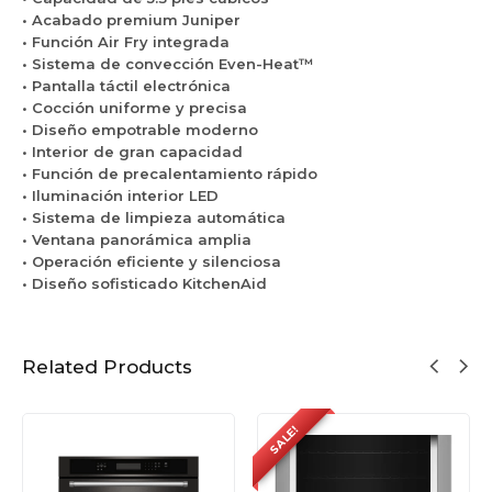
v
K
d
o
.
• Acabado premium Juniper
e
O
c
b
3
• Función Air Fry integrada
c
E
o
l
p
• Sistema de convección Even-Heat™
c
S
n
e
³
• Pantalla táctil electrónica
i
7
A
3
c
• Cocción uniforme y precisa
ó
3
i
0
o
• Diseño empotrable moderno
n
0
r
P
n
• Interior de gran capacidad
K
S
F
u
C
• Función de precalentamiento rápido
O
J
r
l
o
• Iluminación interior LED
E
P
y
g
n
• Sistema de limpieza automática
S
K
y
a
v
• Ventana panorámica amplia
5
i
c
d
e
• Operación eficiente y silenciosa
3
t
o
a
c
• Diseño sofisticado KitchenAid
0
c
n
s
c
P
h
v
K
i
P
e
e
i
ó
S
n
c
Related Products
t
n
A
c
c
y
i
i
h
A
d
ó
SALE!
e
i
n
n
r
K
A
F
O