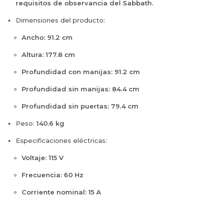
i
requisitos de observancia del Sabbath.
e
h
x
d
N
e
i
Dimensiones del producto:
a
e
n
d
b
g
A
Ancho: 91.2 cm
a
l
r
i
b
e
o
Altura: 177.8 cm
d
l
K
K
A
e
C
Profundidad con manijas: 91.2 cm
R
c
K
G
F
e
O
Profundidad sin manijas: 84.4 cm
C
F
r
D
5
5
o
Profundidad sin puertas: 79.4 cm
E
5
7
I
5
8
7
Peso:
140.6 kg
n
0
J
K
o
0
S
Especificaciones eléctricas:
B
x
E
S
S
i
S
Voltaje: 115 V
d
S
a
Frecuencia: 60 Hz
b
Corriente nominal: 15 A
l
e
K