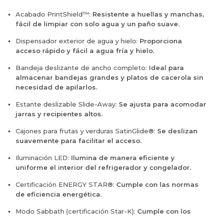
r
g
r
x
s
i
a
Acabado PrintShield™:
Resistente a huellas y manchas,
e
t
A
c
d
fácil de limpiar con solo agua y un paño suave.
s
e
c
o
a
K
r
e
C
Dispensador exterior de agua y hielo:
Proporciona
s
i
i
r
o
acceso rápido y fácil a agua fría y hielo.
K
t
o
o
m
i
c
r
K
Bandeja deslizante de ancho completo:
Ideal para
b
t
h
,
V
almacenar bandejas grandes y platos de cacerola sin
o
c
e
A
I
necesidad de apilarlos.
3
h
n
c
B
0
e
A
Estante deslizable Slide-Away:
Se ajusta para acomodar
e
6
P
n
i
jarras y recipientes altos.
r
0
u
A
d
o
6
l
i
Cajones para frutas y verduras SatinGlide®:
Se deslizan
A
I
D
g
d
suavemente para facilitar el acceso.
c
n
S
a
A
e
o
S
d
Iluminación LED:
Ilumina de manera eficiente y
c
r
x
a
uniforme el interior del refrigerador y congelador.
e
o
i
s
r
I
d
Certificación ENERGY STAR®:
Cumple con las normas
K
o
n
a
de eficiencia energética.
i
I
o
b
t
n
x
Modo Sabbath (certificación Star-K):
Cumple con los
l
c
o