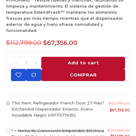
limpieza y mantenimiento.
El sistema de gestión de
temperatura ExtendFresh™ mantiene los alimentos
frescos por más tiempo, mientras que el dispensador
exterior de agua y hielo ofrece comodidad y
funcionalidad.
$
112,799.00
$
67,356.00
Add to cart
COMPRAR
R
This Item:
Refrigerador French Door 27 Pies³
$
112,799.00
e
KitchenAid Dispensador Exterior, Acero
$
67,356.00
f
Inoxidable Negro KRFF577KBS
r
i
H
1
×
Horno de Convección Empotrable Eléctrico
$
129,999.00
g