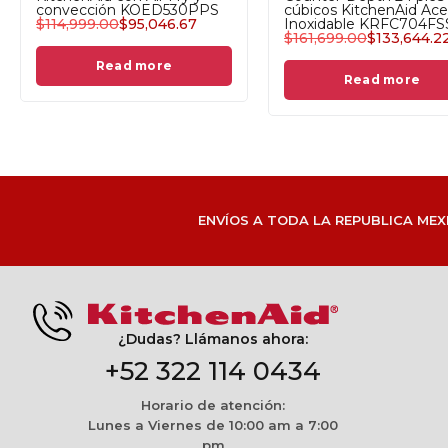
convección KOED530PPS
cúbicos KitchenAid Ace
$
114,999.00
$
95,046.67
Inoxidable KRFC704FS
$
161,699.00
$
133,644.2
Read more
Read more
ENVÍOS A TODA LA REPUBLICA MEX
¿Dudas? Llámanos ahora:
+52 322 114 0434
Horario de atención:
Lunes a Viernes de 10:00 am a 7:00
pm