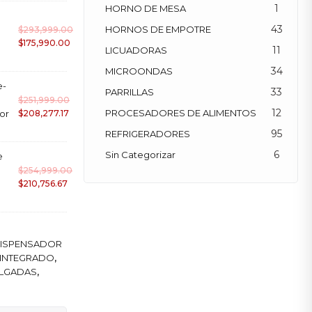
1
HORNO DE MESA
43
HORNOS DE EMPOTRE
$
293,999.00
$
175,990.00
11
LICUADORAS
34
MICROONDAS
e-
33
PARRILLAS
$
251,999.00
12
PROCESADORES DE ALIMENTOS
or
$
208,277.17
95
REFRIGERADORES
6
Sin Categorizar
e
$
254,999.00
$
210,756.67
ISPENSADOR
 INTEGRADO
,
ULGADAS
,