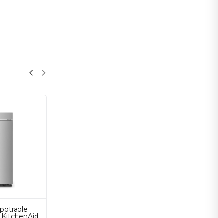
potrable
 KitchenAid