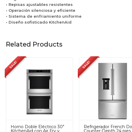
• Repisas ajustables resistentes
• Operación silenciosa y eficiente
• Sistema de enfriamiento uniforme
• Diseño sofisticado KitchenAid
Related Products
SALE!
SALE!
Horno Doble Eléctrico 30"
Refrigerador French D
KitchenAid con Air Fry y
Counter-Depth 24 pies