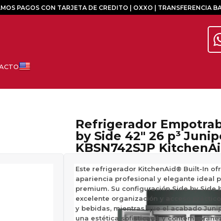
MOS PAGOS CON TARJETA DE CREDITO | OXXO | TRANSFERENCIA B
Refrigerador Empotrable Side
by Side 42″ 26 p³ Junip
KBSN742SJP KitchenA
Este refrigerador KitchenAid® Built-In of
apariencia profesional y elegante ideal 
premium. Su configuración Side by Side 
excelente organización y acceso práctico
y bebidas, mientras que el acabado Juni
una estética sofisticada y contemporánea