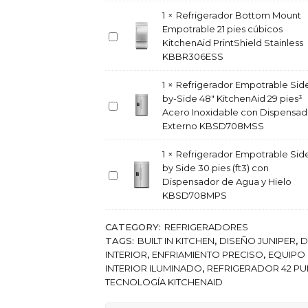
f
r
r
1
×
Refrigerador Bottom Mount
a
i
Empotrable 21 pies cúbicos
d
R
g
KitchenAid PrintShield Stainless
o
e
e
KBBR306ESS
r
f
r
E
r
a
1
×
Refrigerador Empotrable Sid
m
i
d
by-Side 48" KitchenAid 29 pies³
p
g
R
o
Acero Inoxidable con Dispensad
o
e
e
r
Externo KBSD708MSS
t
r
f
E
r
a
r
m
1
×
Refrigerador Empotrable Sid
a
d
i
p
by Side 30 pies (ft3) con
b
o
g
R
o
Dispensador de Agua y Hielo
l
r
e
e
t
KBSD708MPS
e
B
r
f
r
S
o
a
r
a
CATEGORY:
i
REFRIGERADORES
t
d
i
b
TAGS:
d
BUILT IN KITCHEN
,
DISEÑO JUNIPER
,
D
t
o
g
l
INTERIOR
e
,
ENFRIAMIENTO PRECISO
,
EQUIPO
o
r
e
e
INTERIOR ILUMINADO
b
,
REFRIGERADOR 42 P
m
E
r
S
TECNOLOGÍA KITCHENAID
y
M
m
a
i
S
o
p
d
d