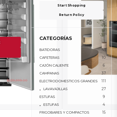
n y diseño
Start Shopping
ciente y un
Return Policy
CATEGORÍAS
t
43
BATIDORAS
10
CAFETERAS
6
CAJÓN CALIENTE
37
CAMPANAS
6
$
239,999.00
111
ELECTRODOMESTICOS GRANDES
$
198,359.17
27
LAVAVAJILLAS
9
ESTUFAS
e-
4
ESTUFAS
15
FRIGOBARES Y COMPACTOS