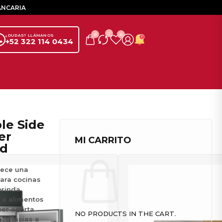
ANCARIA
0
0
0
¿DUDAS? LLÁMANOS
+52 322 114 0434
er
MI CARRITO
id
rece una
para cocinas
brinda
 a alimentos
per aporta
NO PRODUCTS IN THE CART.
. Gracias a