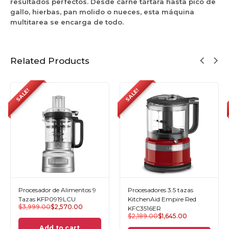
resultados perfectos. Desde carne tártara hasta pico de
T
gallo, hierbas, pan molido o nueces, esta máquina
multitarea se encarga de todo.
Related Products
LE!
SALE!
SALE!
rocesadores 3.5 tazas
Procesadores 3.5 tazas
Proce
itchenAid Empire Red
KitchenAid Contour Silver
Kitc
FC3516ER
KFC3516CU
KFC0
2,189.00
$
1,645.00
$
2,189.00
$
1,645.00
$
2,0