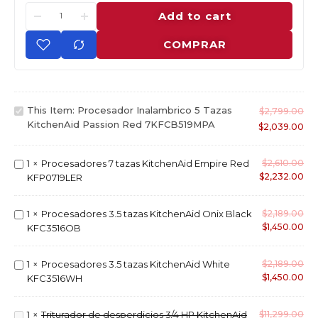
Add to cart
COMPRAR
P
This Item:
Procesador Inalambrico 5 Tazas
$
2,799.00
r
KitchenAid Passion Red 7KFCB519MPA
$
2,039.00
o
c
P
1
×
Procesadores 7 tazas KitchenAid Empire Red
$
2,610.00
e
$
2,232.00
r
KFP0719LER
s
o
a
c
d
P
1
×
Procesadores 3.5 tazas KitchenAid Onix Black
$
2,189.00
e
o
$
1,450.00
r
KFC3516OB
s
r
o
a
I
c
d
P
1
×
Procesadores 3.5 tazas KitchenAid White
$
2,189.00
n
e
o
$
1,450.00
r
KFC3516WH
a
s
r
o
l
a
e
c
a
d
T
1
×
Triturador de desperdicios 3/4 HP KitchenAid
$
11,299.00