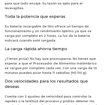
O
s
R
para que todo encaje. Su tazón es apto para el
A
a
n
3
e
lavavajillas.
i
s
i
/
d
d
s
x
4
Toda la potencia que esperas
K
W
i
B
H
F
h
o
l
P
Su batería recargable de litio ofrece un tiempo de
P
i
n
a
K
funcionamiento y un rendimiento óptimo, ya que se
0
t
R
c
i
carga por completo en 2 horas. La luz de la batería
7
e
e
k
t
indicará cuando esté cargada.
1
K
d
K
c
9
F
7
F
La carga rápida ahorra tiempo
h
L
C
K
C
e
E
3
F
3
n
¿Tienes prisa? No hay que preocuparse. No tienes que
R
5
C
5
A
esperar a que el Procesador de Alimentos Inalámbrico
1
B
1
i
se cargue por completo cada vez. Con una carga de 10
6
5
6
d
minutos puedes picar hasta 11 cebollas (90-110 g).
W
1
O
K
H
9
Dos velocidades para los resultados que
B
C
M
D
deseas
P
S
A
0
Cuenta con 2 ajustes de velocidad para controlar la
7
rapidez o la lentitud del proceso y podrás obtener los
5