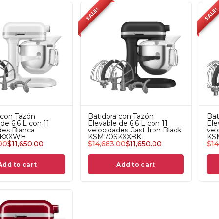
SALE!
SALE!
 con Tazón
Batidora con Tazón
Bat
de 6.6 L con 11
Elevable de 6.6 L con 11
Ele
des Blanca
velocidades Cast Iron Black
vel
SKXXWH
KSM70SKXXBK
KS
00
$
11,650.00
$
14,683.00
$
11,650.00
$
14
Add to cart
Add to cart