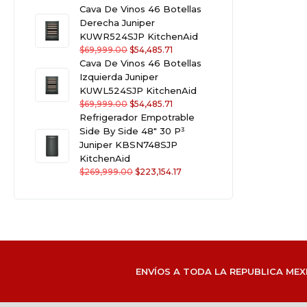
Cava De Vinos 46 Botellas
Derecha Juniper
KUWR524SJP KitchenAid
$
69,999.00
$
54,485.71
Cava De Vinos 46 Botellas
Izquierda Juniper
KUWL524SJP KitchenAid
$
69,999.00
$
54,485.71
Refrigerador Empotrable
Side By Side 48" 30 P³
Juniper KBSN748SJP
KitchenAid
$
269,999.00
$
223,154.17
ENVÍOS A TODA LA REPUBLICA MEX