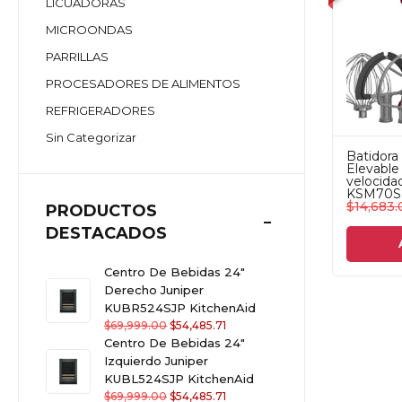
LICUADORAS
MICROONDAS
PARRILLAS
PROCESADORES DE ALIMENTOS
REFRIGERADORES
Sin Categorizar
Batidora
Elevable 
velocida
KSM70S
$
14,683.
PRODUCTOS
DESTACADOS
Centro De Bebidas 24"
Derecho Juniper
KUBR524SJP KitchenAid
$
69,999.00
$
54,485.71
Centro De Bebidas 24"
Izquierdo Juniper
KUBL524SJP KitchenAid
$
69,999.00
$
54,485.71