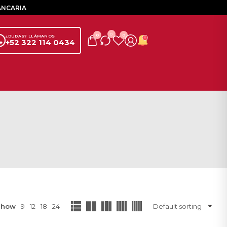
ANCARIA
0
0
0
¿DUDAS? LLÁMANOS
+52 322 114 0434
Show
9
12
18
24
Default sorting