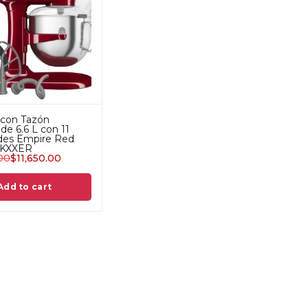
 con Tazón
de 6.6 L con 11
des Empire Red
KXXER
00
$
11,650.00
Add to cart