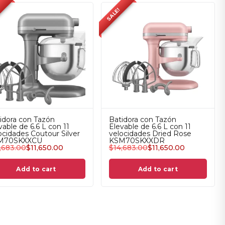
SALE!
idora con Tazón
Batidora con Tazón
vable de 6.6 L con 11
Elevable de 6.6 L con 11
ocidades Coutour Silver
velocidades Dried Rose
M70SKXXCU
KSM70SKXXDR
,683.00
$
11,650.00
$
14,683.00
$
11,650.00
Add to cart
Add to cart