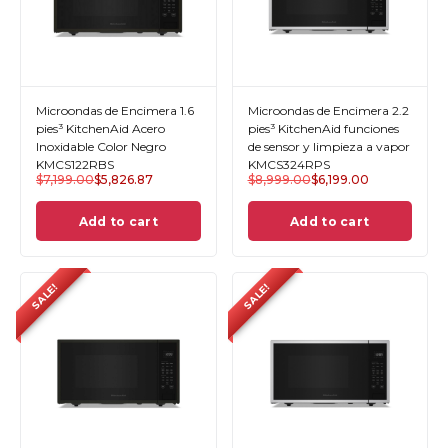
Microondas de Encimera 1.6
Microondas de Encimera 2.2
pies³ KitchenAid Acero
pies³ KitchenAid funciones
Inoxidable Color Negro
de sensor y limpieza a vapor
KMCS122RBS
KMCS324RPS
$
7,199.00
$
5,826.87
$
8,999.00
$
6,199.00
Add to cart
Add to cart
SALE!
SALE!