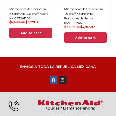
Microondas de Encimera
Microondas de Sobremesa
KitchenAid 2.2 pies³ Negro
1.6 pies³ KitchenAid
KMCS324RBS
Funciones de Sensor
$
8,699.00
$
3,798.00
KMCS122RPS
$
7,499.00
$
4,912.87
Add to cart
Add to cart
ENVÍOS A TODA LA REPUBLICA MEXICANA
¿Dudas? Llámanos ahora: