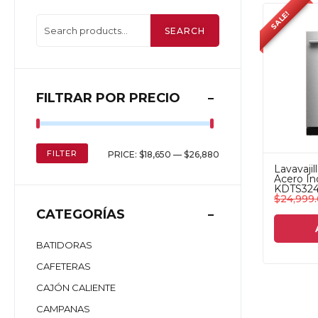
SALE!
SEARCH
FILTRAR POR PRECIO
FILTER
PRICE:
$18,650
—
$26,880
Lavavajil
Acero In
KDTS324
$
24,999
CATEGORÍAS
BATIDORAS
CAFETERAS
CAJÓN CALIENTE
CAMPANAS