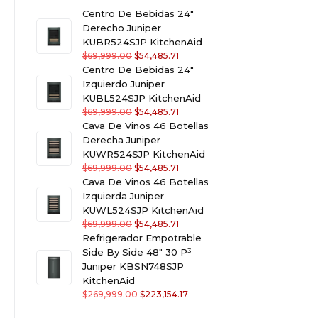
Centro De Bebidas 24"
Derecho Juniper
KUBR524SJP KitchenAid
$
69,999.00
$
54,485.71
Centro De Bebidas 24"
Izquierdo Juniper
KUBL524SJP KitchenAid
$
69,999.00
$
54,485.71
Cava De Vinos 46 Botellas
Derecha Juniper
KUWR524SJP KitchenAid
$
69,999.00
$
54,485.71
Cava De Vinos 46 Botellas
Izquierda Juniper
KUWL524SJP KitchenAid
$
69,999.00
$
54,485.71
Refrigerador Empotrable
Side By Side 48" 30 P³
Juniper KBSN748SJP
KitchenAid
$
269,999.00
$
223,154.17