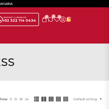
ANCARIA
0
0
0
¿DUDAS? LLÁMANOS
+52 322 114 0434
ESS
Show
9
12
18
24
Default sorting