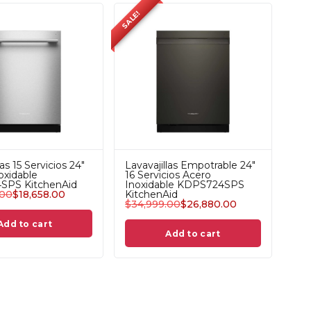
SALE!
las 15 Servicios 24"
Lavavajillas Empotrable 24"
oxidable
16 Servicios Acero
SPS KitchenAid
Inoxidable KDPS724SPS
.00
$
18,658.00
KitchenAid
$
34,999.00
$
26,880.00
Add to cart
Add to cart