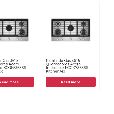
de Gas 36" 5
Parrilla de Gas 36" 5
res Acero
Quemadores Acero
ble KCGK536SSS
Inoxidable KCGK736SSS
id
KitchenAid
Read more
Read more