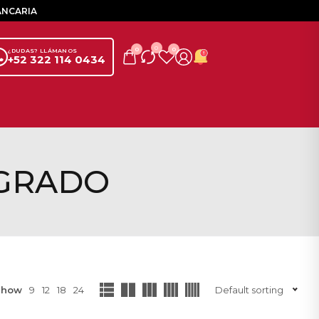
ANCARIA
0
0
0
¿DUDAS? LLÁMANOS
+52 322 114 0434
EGRADO
Show
9
12
18
24
Default sorting