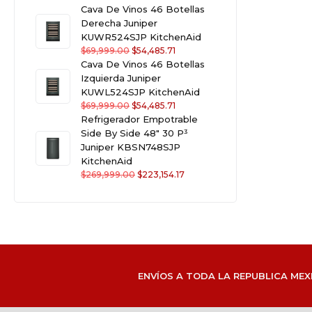
Cava De Vinos 46 Botellas
Derecha Juniper
KUWR524SJP KitchenAid
$
69,999.00
$
54,485.71
Cava De Vinos 46 Botellas
Izquierda Juniper
KUWL524SJP KitchenAid
$
69,999.00
$
54,485.71
Refrigerador Empotrable
Side By Side 48" 30 P³
Juniper KBSN748SJP
KitchenAid
$
269,999.00
$
223,154.17
ENVÍOS A TODA LA REPUBLICA MEX