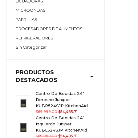
LICUADORAS
MICROONDAS
PARRILLAS
PROCESADORES DE ALIMENTOS
REFRIGERADORES
Sin Categorizar
PRODUCTOS
DESTACADOS
Centro De Bebidas 24"
Derecho Juniper
KUBR524SJP KitchenAid
$
69,999.00
$
54,485.71
Centro De Bebidas 24"
Izquierdo Juniper
KUBL524SJP KitchenAid
$
69,999.00
$
54,485.71