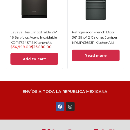
Lavavajillas Empotrable 24"
Refrigerador French Door
16 Servicios Acero Inoxidable
36" 29 p³ 2 Cajones Juniper
KDPS724SPS KitchenAid
KRMF436SJP KitchenAid
$
34,999.00
$
26,880.00
Read more
Add to cart
ENVÍOS A TODA LA REPUBLICA MEXICANA