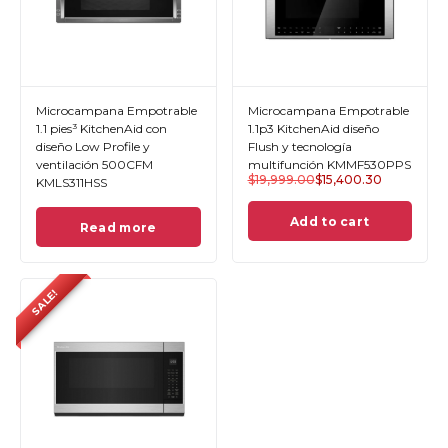
Microcampana Empotrable
Microcampana Empotrable
1.1 pies³ KitchenAid con
1.1p3 KitchenAid diseño
diseño Low Profile y
Flush y tecnología
ventilación 500CFM
multifunción KMMF530PPS
$
19,999.00
$
15,400.30
KMLS311HSS
Add to cart
Read more
SALE!