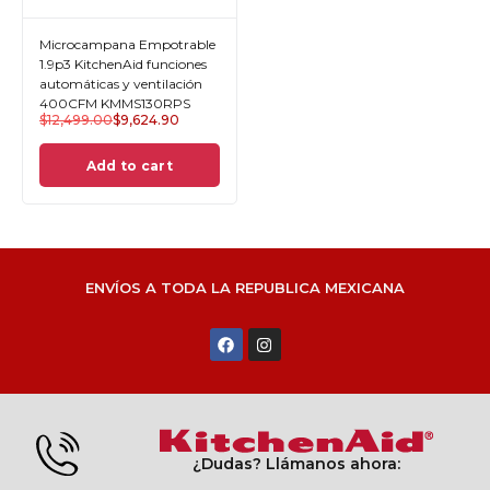
Microcampana Empotrable
1.9p3 KitchenAid funciones
automáticas y ventilación
400CFM KMMS130RPS
$
12,499.00
$
9,624.90
Add to cart
ENVÍOS A TODA LA REPUBLICA MEXICANA
¿Dudas? Llámanos ahora: