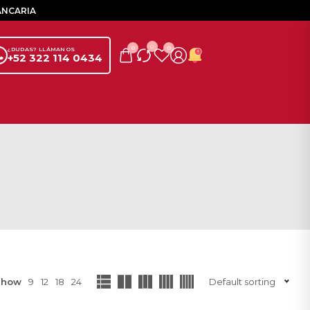
ANCARIA
0
0
0
¿DUDAS? LLÁMANOS
+52 322 114 0434
Show
9
12
18
24
Default sorting