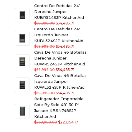
Centro De Bebidas 24"
Derecho Juniper
KUBR524SJP KitchenAid
$
69,999.00
$
54,485.71
Centro De Bebidas 24"
Izquierdo Juniper
KUBL524SJP KitchenAid
$
69,999.00
$
54,485.71
Cava De Vinos 46 Botellas
Derecha Juniper
KUWR524SJP KitchenAid
$
69,999.00
$
54,485.71
Cava De Vinos 46 Botellas
Izquierda Juniper
KUWL524SJP KitchenAid
$
69,999.00
$
54,485.71
Refrigerador Empotrable
Side By Side 48" 30 P³
Juniper KBSN748SJP
KitchenAid
$
269,999.00
$
223,154.17