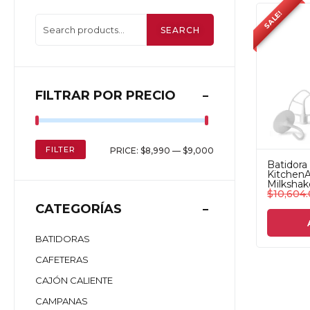
SALE!
SEARCH
FILTRAR POR PRECIO
FILTER
PRICE:
$8,990
—
$9,000
Batidora 
Kitchen
Milkshak
$
10,604
CATEGORÍAS
BATIDORAS
CAFETERAS
CAJÓN CALIENTE
CAMPANAS