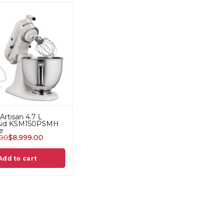
Artisan 4.7 L
Aid KSM150PSMH
e
.00
$
8,999.00
Add to cart