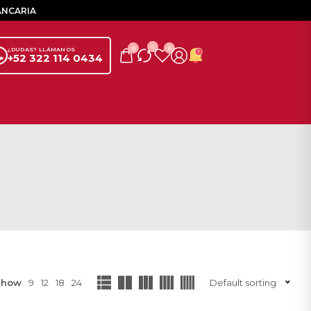
ANCARIA
0
0
0
¿DUDAS? LLÁMANOS
+52 322 114 0434
Show
9
12
18
24
Default sorting