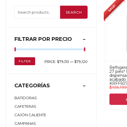
SALE!
SEARCH
FILTRAR POR PRECIO
FILTER
PRICE:
$79,110
—
$79,120
Refriger
27 pies³
dispensa
acabado 
KRFF50
CATEGORÍAS
$
106,199
BATIDORAS
CAFETERAS
CAJÓN CALIENTE
CAMPANAS