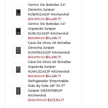
Centro De Bebidas 24"
Derecho Juniper
KUBR524SJP KitchenAid
$
69,999.00
$
54,485.71
Centro De Bebidas 24"
Izquierdo Juniper
KUBL524SJP KitchenAid
$
69,999.00
$
54,485.71
Cava De Vinos 46 Botellas
Derecha Juniper
KUWR524SJP KitchenAid
$
69,999.00
$
54,485.71
Cava De Vinos 46 Botellas
Izquierda Juniper
KUWL524SJP KitchenAid
$
69,999.00
$
54,485.71
Refrigerador Empotrable
Side By Side 48" 30 P³
Juniper KBSN748SJP
KitchenAid
$
269,999.00
$
223,154.17