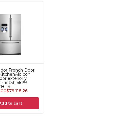
ador French Door
 KitchenAid con
dor exterior y
PrintShield™
7HPS
.00
$
79,118.26
Add to cart