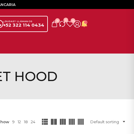
ANCARIA
0
0
0
¿DUDAS? LLÁMANOS
+52 322 114 0434
ET HOOD
Show
9
12
18
24
Default sorting