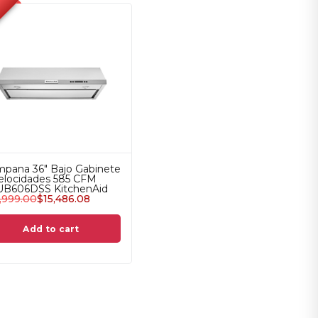
pana 36" Bajo Gabinete
elocidades 585 CFM
B606DSS KitchenAid
,999.00
$
15,486.08
Add to cart