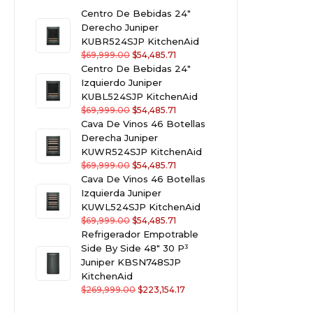
Centro De Bebidas 24"
Derecho Juniper
KUBR524SJP KitchenAid
$
69,999.00
$
54,485.71
Centro De Bebidas 24"
Izquierdo Juniper
KUBL524SJP KitchenAid
$
69,999.00
$
54,485.71
Cava De Vinos 46 Botellas
Derecha Juniper
KUWR524SJP KitchenAid
$
69,999.00
$
54,485.71
Cava De Vinos 46 Botellas
Izquierda Juniper
KUWL524SJP KitchenAid
$
69,999.00
$
54,485.71
Refrigerador Empotrable
Side By Side 48" 30 P³
Juniper KBSN748SJP
KitchenAid
$
269,999.00
$
223,154.17