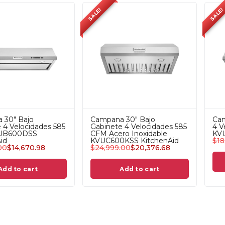
SALE!
SALE!
 30" Bajo
Campana 30" Bajo
Cam
 4 Velocidades 585
Gabinete 4 Velocidades 585
4 V
UB600DSS
CFM Acero Inoxidable
KVU
id
KVUC600KSS KitchenAid
$
18
00
$
14,670.98
$
24,999.00
$
20,376.68
Add to cart
Add to cart