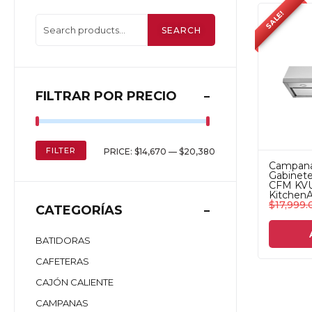
SALE!
SEARCH
FILTRAR POR PRECIO
FILTER
PRICE:
$14,670
—
$20,380
Campana
Gabinete
CFM KV
KitchenA
$
17,999.
CATEGORÍAS
BATIDORAS
CAFETERAS
CAJÓN CALIENTE
CAMPANAS