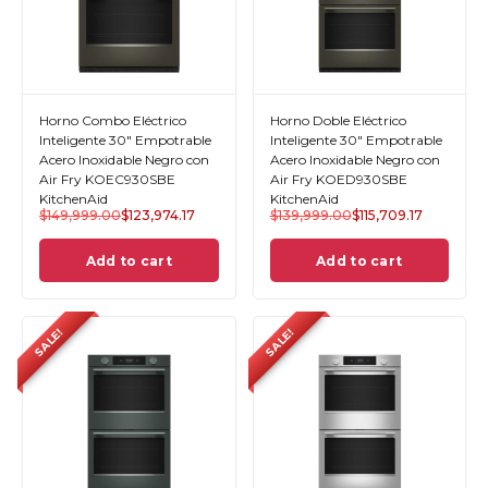
Horno Combo Eléctrico
Horno Doble Eléctrico
Inteligente 30" Empotrable
Inteligente 30" Empotrable
Acero Inoxidable Negro con
Acero Inoxidable Negro con
Air Fry KOEC930SBE
Air Fry KOED930SBE
KitchenAid
KitchenAid
$
149,999.00
$
123,974.17
$
139,999.00
$
115,709.17
Add to cart
Add to cart
SALE!
SALE!