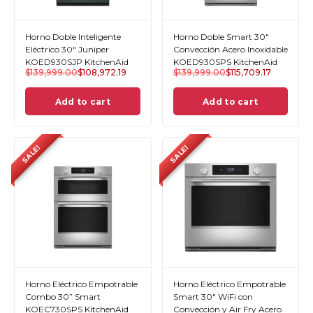
Horno Doble Inteligente
Horno Doble Smart 30"
Eléctrico 30" Juniper
Convección Acero Inoxidable
KOED930SJP KitchenAid
KOED930SPS KitchenAid
$
139,999.00
$
108,972.19
$
139,999.00
$
115,709.17
Add to cart
Add to cart
SALE!
SALE!
Horno Eléctrico Empotrable
Horno Eléctrico Empotrable
Combo 30” Smart
Smart 30" WiFi con
KOEC730SPS KitchenAid
Convección y Air Fry Acero