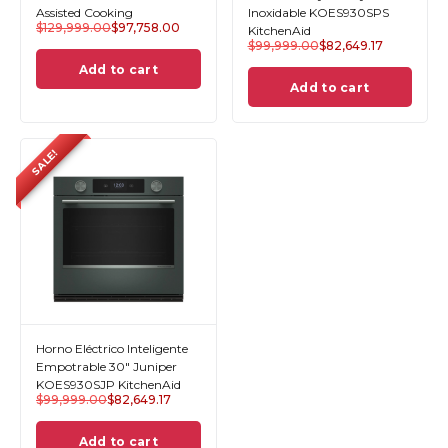
Assisted Cooking
Inoxidable KOES930SPS
$
129,999.00
$
97,758.00
KitchenAid
$
99,999.00
$
82,649.17
Add to cart
Add to cart
SALE!
Horno Eléctrico Inteligente
Empotrable 30" Juniper
KOES930SJP KitchenAid
$
99,999.00
$
82,649.17
Add to cart