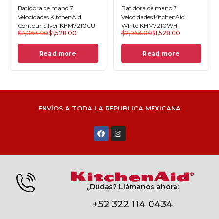
Batidora de mano 7
Batidora de mano 7
Velocidades KitchenAid
Velocidades KitchenAid
Contour Silver KHM7210CU
White KHM7210WH
$
2,063.00
$
1,528.00
$
2,063.00
$
1,528.00
Read more
Read more
ENVÍOS A TODA LA REPUBLICA MEXICANA
¿Dudas? Llámanos ahora:
+52 322 114 0434