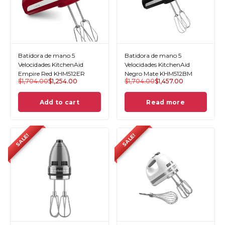
Batidora de mano 5
Batidora de mano 5
Velocidades KitchenAid
Velocidades KitchenAid
Empire Red KHM512ER
Negro Mate KHM512BM
$
1,704.00
$
1,254.00
$
1,704.00
$
1,457.00
Add to cart
Read more
SALE!
SALE!