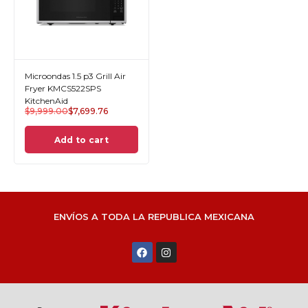
Microondas 1.5 p3 Grill Air
Fryer KMCS522SPS
KitchenAid
$
9,999.00
$
7,699.76
Add to cart
ENVÍOS A TODA LA REPUBLICA MEXICANA