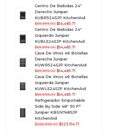
Centro De Bebidas 24"
Derecho Juniper
KUBR524SJP KitchenAid
$
69,999.00
$
54,485.71
Centro De Bebidas 24"
Izquierdo Juniper
KUBL524SJP KitchenAid
$
69,999.00
$
54,485.71
Cava De Vinos 46 Botellas
Derecha Juniper
KUWR524SJP KitchenAid
$
69,999.00
$
54,485.71
Cava De Vinos 46 Botellas
Izquierda Juniper
KUWL524SJP KitchenAid
$
69,999.00
$
54,485.71
Refrigerador Empotrable
Side By Side 48" 30 P³
Juniper KBSN748SJP
KitchenAid
$
269,999.00
$
223,154.17