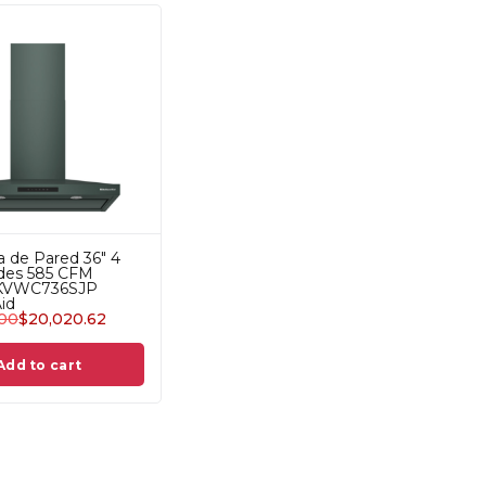
 de Pared 36" 4
ades 585 CFM
 KVWC736SJP
id
.00
$
20,020.62
Add to cart