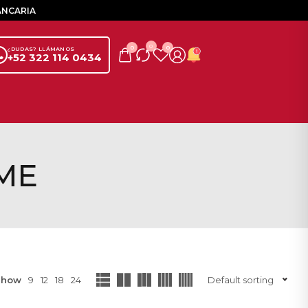
ANCARIA
0
0
0
¿DUDAS? LLÁMANOS
+52 322 114 0434
ME
Show
9
12
18
24
Default sorting