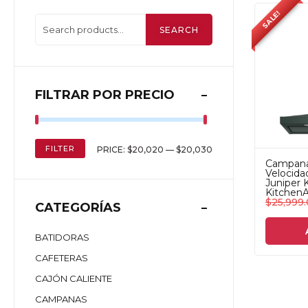
SALE!
SEARCH
FILTRAR POR PRECIO
FILTER
PRICE:
$20,020
—
$20,030
Campana
Velocid
Juniper
KitchenA
$
25,999
CATEGORÍAS
BATIDORAS
CAFETERAS
CAJÓN CALIENTE
CAMPANAS