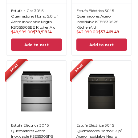
Estufa a Gas 30" 5
Estufa Eléctrica 30" 5
Quemadores Horno 5.0 p³
Quemadores Acero
Acero Inoxidable Negro
Inoxidable KFES530SPS
KSGS530SBE KitchenAid
KitchenAid
$
49,999.00
$
38,918.14
$
42,999.00
$
33,469.49
Add to cart
Add to cart
SALE!
SALE!
Estufa Eléctrica 30" 5
Estufa Eléctrica 30" 5
Quemadores Acero
Quemadores Horno 5.3 p³
Inoxidable KSES530SPS
Acero Inoxidable Negro