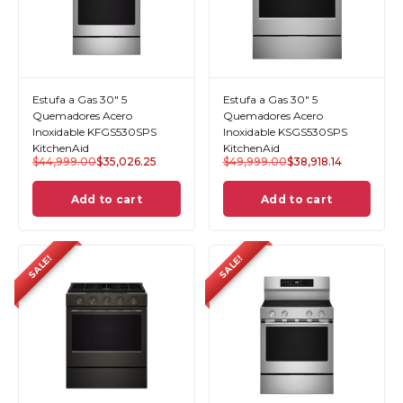
Estufa a Gas 30" 5
Estufa a Gas 30" 5
Quemadores Acero
Quemadores Acero
Inoxidable KFGS530SPS
Inoxidable KSGS530SPS
KitchenAid
KitchenAid
$
44,999.00
$
35,026.25
$
49,999.00
$
38,918.14
Add to cart
Add to cart
SALE!
SALE!