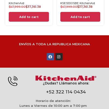
KitchenAid
KSES530SBE KitchenAid
$
47,999.00
$
37,361.38
$
47,999.00
$
37,361.38
Add to cart
Add to cart
ENVÍOS A TODA LA REPUBLICA MEXICANA
¿Dudas? Llámanos ahora:
+52 322 114 0434
Horario de atención:
Lunes a Viernes de 10:00 am a 7:00 pm