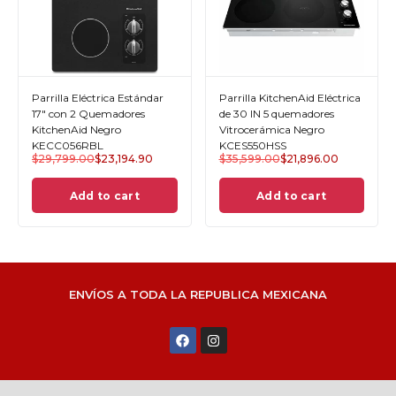
Parrilla Eléctrica Estándar
Parrilla KitchenAid Eléctrica
17" con 2 Quemadores
de 30 IN 5 quemadores
KitchenAid Negro
Vitrocerámica Negro
KECC056RBL
KCES550HSS
$
29,799.00
$
23,194.90
$
35,599.00
$
21,896.00
Add to cart
Add to cart
ENVÍOS A TODA LA REPUBLICA MEXICANA