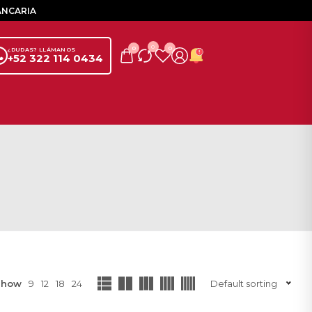
ANCARIA
0
0
0
¿DUDAS? LLÁMANOS
+52 322 114 0434
Show
9
12
18
24
Default sorting