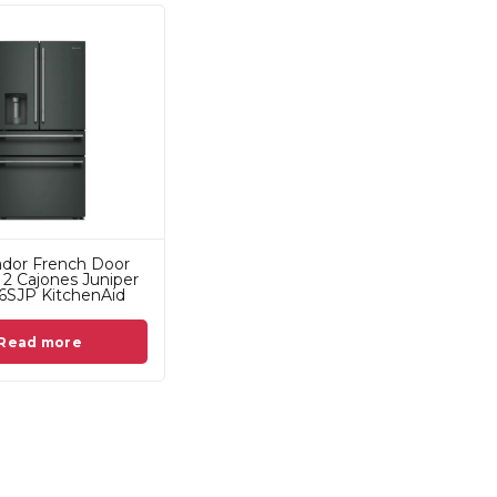
ador French Door
³ 2 Cajones Juniper
SJP KitchenAid
Read more