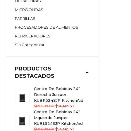
LICUADORAS
MICROONDAS
PARRILLAS
PROCESADORES DE ALIMENTOS
REFRIGERADORES
Sin Categorizar
PRODUCTOS
DESTACADOS
Centro De Bebidas 24"
Derecho Juniper
KUBR524SJP KitchenAid
$
69,999.00
$
54,485.71
Centro De Bebidas 24"
Izquierdo Juniper
KUBL524SJP KitchenAid
$
69,999.00
$
54,485.71