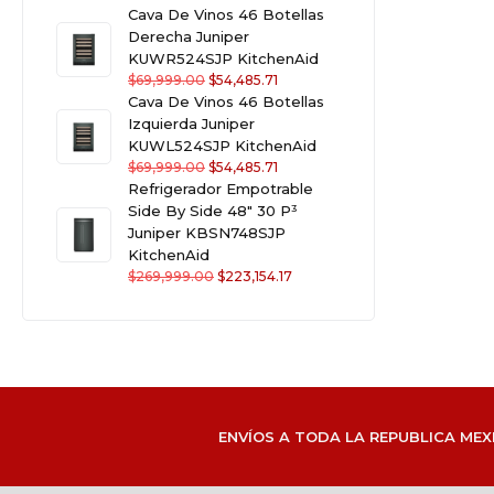
Cava De Vinos 46 Botellas
Derecha Juniper
KUWR524SJP KitchenAid
$
69,999.00
$
54,485.71
Cava De Vinos 46 Botellas
Izquierda Juniper
KUWL524SJP KitchenAid
$
69,999.00
$
54,485.71
Refrigerador Empotrable
Side By Side 48" 30 P³
Juniper KBSN748SJP
KitchenAid
$
269,999.00
$
223,154.17
ENVÍOS A TODA LA REPUBLICA MEX