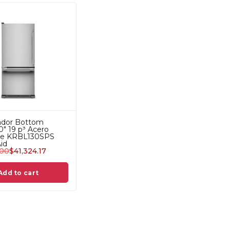
ador Bottom
" 19 p³ Acero
ble KRBL130SPS
id
.00
$
41,324.17
Add to cart