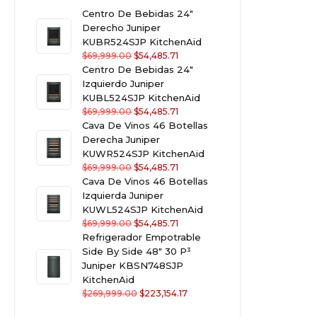
Centro De Bebidas 24"
Derecho Juniper
KUBR524SJP KitchenAid
$
69,999.00
$
54,485.71
Centro De Bebidas 24"
Izquierdo Juniper
KUBL524SJP KitchenAid
$
69,999.00
$
54,485.71
Cava De Vinos 46 Botellas
Derecha Juniper
KUWR524SJP KitchenAid
$
69,999.00
$
54,485.71
Cava De Vinos 46 Botellas
Izquierda Juniper
KUWL524SJP KitchenAid
$
69,999.00
$
54,485.71
Refrigerador Empotrable
Side By Side 48" 30 P³
Juniper KBSN748SJP
KitchenAid
$
269,999.00
$
223,154.17