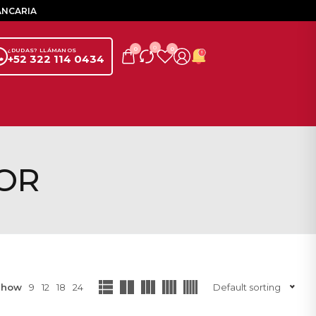
ANCARIA
0
0
0
¿DUDAS? LLÁMANOS
+52 322 114 0434
OR
Show
9
12
18
24
Default sorting