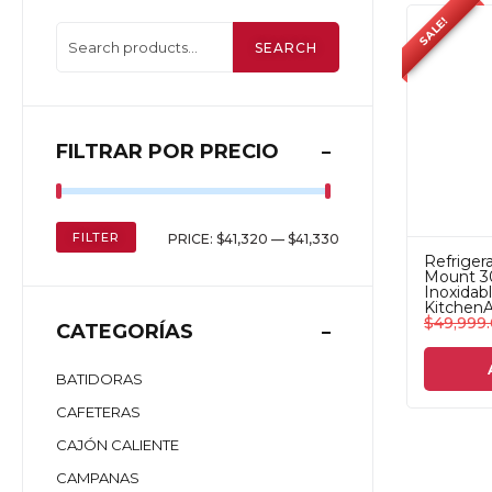
SALE!
SEARCH
FILTRAR POR PRECIO
FILTER
PRICE:
$41,320
—
$41,330
Refriger
Mount 30
Inoxida
KitchenA
$
49,999
CATEGORÍAS
BATIDORAS
CAFETERAS
CAJÓN CALIENTE
CAMPANAS