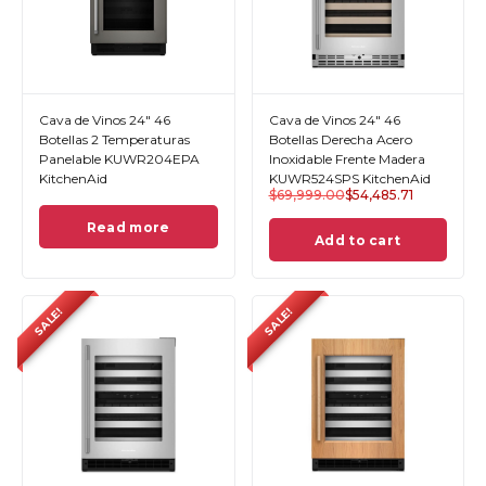
Cava de Vinos 24" 46
Cava de Vinos 24" 46
Botellas 2 Temperaturas
Botellas Derecha Acero
Panelable KUWR204EPA
Inoxidable Frente Madera
KitchenAid
KUWR524SPS KitchenAid
$
69,999.00
$
54,485.71
Read more
Add to cart
SALE!
SALE!