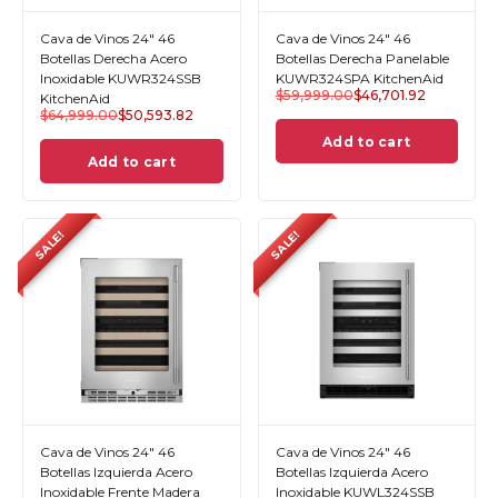
Cava de Vinos 24" 46
Cava de Vinos 24" 46
Botellas Derecha Acero
Botellas Derecha Panelable
Inoxidable KUWR324SSB
KUWR324SPA KitchenAid
$
59,999.00
$
46,701.92
KitchenAid
$
64,999.00
$
50,593.82
Add to cart
Add to cart
SALE!
SALE!
Cava de Vinos 24" 46
Cava de Vinos 24" 46
Botellas Izquierda Acero
Botellas Izquierda Acero
Inoxidable Frente Madera
Inoxidable KUWL324SSB