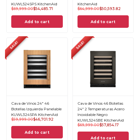
KUWL524SPS KitchenAid
KitchenAid
$
69,999.00
$
54,485.71
$
64,999.00
$
50,593.82
Add to cart
Add to cart
SALE!
SALE!
Cava de Vinos 24" 46
Cava de Vinos 46 Botellas
Botellas Izquierda Panelable
24" 2 Temperaturas Acero
KUWL324SPA KitchenAid
Inoxidable Negro
$
59,999.00
$
46,701.92
KUWL524SBE KitchenAid
$
69,999.00
$
57,854.17
Add to cart
Add to cart