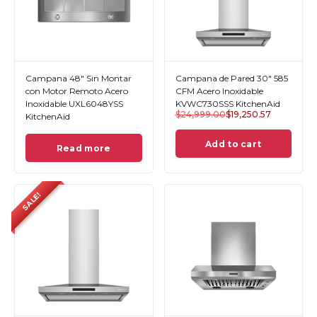
Campana 48" Sin Montar
Campana de Pared 30" 585
con Motor Remoto Acero
CFM Acero Inoxidable
Inoxidable UXL6048YSS
KVWC730SSS KitchenAid
$
24,999.00
$
19,250.57
KitchenAid
Add to cart
Read more
SALE!