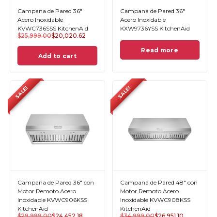
Campana de Pared 36"
Campana de Pared 36"
Acero Inoxidable
Acero Inoxidable
KVWC736SSS KitchenAid
KXW9736YSS KitchenAid
$
25,999.00
$
20,020.62
Read more
Add to cart
SALE!
SALE!
Campana de Pared 36" con
Campana de Pared 48" con
Motor Remoto Acero
Motor Remoto Acero
Inoxidable KVWC906KSS
Inoxidable KVWC908KSS
KitchenAid
KitchenAid
$
29,999.00
$
24,452.18
$
34,999.00
$
26,951.10