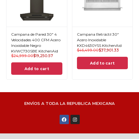
Campana de Pared 30" 4
Campana Retráctil 30"
Velocidades 400 CFM Acero
Acero Inoxidable
Inoxidable Negro
KXD4630YSS KitchenAid
$
46,499.00
$
37,901.33
KVWC730SBE KitchenAid
$
24,999.00
$
19,250.57
Add to cart
Add to cart
ENVÍOS A TODA LA REPUBLICA MEXICANA