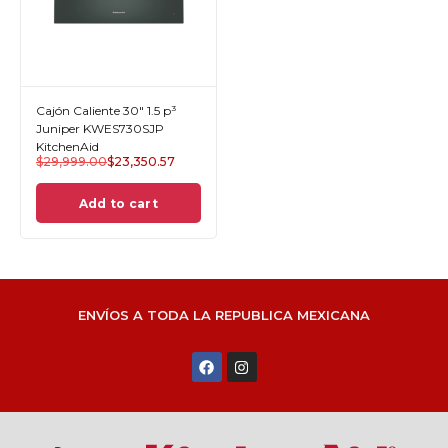
Cajón Caliente 30" 1.5 p³
Juniper KWES730SJP
KitchenAid
$
29,999.00
$
23,350.57
Add to cart
ENVÍOS A TODA LA REPUBLICA MEXICANA