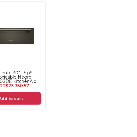
iente 30" 1.5 p³
oxidable Negro
SBE KitchenAid
.00
$
23,350.57
Add to cart