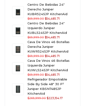
Centro De Bebidas 24"
Derecho Juniper
KUBR524SJP KitchenAid
$
69,999.00
$
54,485.71
Centro De Bebidas 24"
Izquierdo Juniper
KUBL524SJP KitchenAid
$
69,999.00
$
54,485.71
Cava De Vinos 46 Botellas
Derecha Juniper
KUWR524SJP KitchenAid
$
69,999.00
$
54,485.71
Cava De Vinos 46 Botellas
Izquierda Juniper
KUWL524SJP KitchenAid
$
69,999.00
$
54,485.71
Refrigerador Empotrable
Side By Side 48" 30 P³
Juniper KBSN748SJP
KitchenAid
$
269,999.00
$
223,154.17