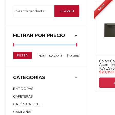
SALE!
SEARCH
FILTRAR POR PRECIO
FILTER
PRICE:
$23,350
—
$23,360
Cajón Cal
Acero In
KWES730
$
29,999
CATEGORÍAS
BATIDORAS
CAFETERAS
CAJÓN CALIENTE
CAMPANAS