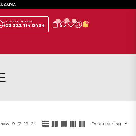
ANCARIA
0
0
0
¿DUDAS? LLÁMANOS
+52 322 114 0434
E
Show
9
12
18
24
Default sorting