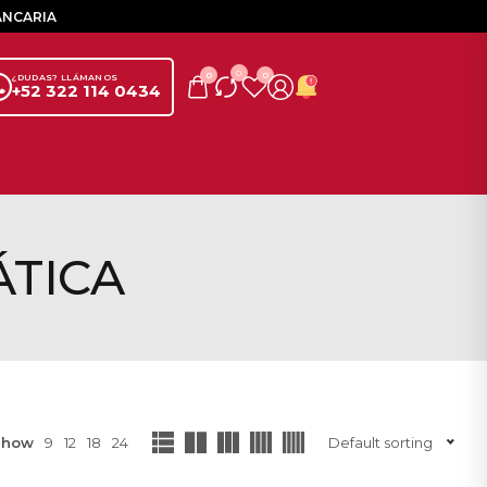
ANCARIA
0
0
0
¿DUDAS? LLÁMANOS
+52 322 114 0434
ÁTICA
Show
9
12
18
24
Default sorting