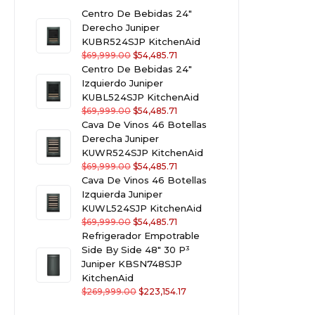
Centro De Bebidas 24"
Derecho Juniper
KUBR524SJP KitchenAid
$
69,999.00
$
54,485.71
Centro De Bebidas 24"
Izquierdo Juniper
KUBL524SJP KitchenAid
$
69,999.00
$
54,485.71
Cava De Vinos 46 Botellas
Derecha Juniper
KUWR524SJP KitchenAid
$
69,999.00
$
54,485.71
Cava De Vinos 46 Botellas
Izquierda Juniper
KUWL524SJP KitchenAid
$
69,999.00
$
54,485.71
Refrigerador Empotrable
Side By Side 48" 30 P³
Juniper KBSN748SJP
KitchenAid
$
269,999.00
$
223,154.17