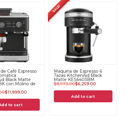
SALE!
de Café Espresso
Maquina de Espresso 6
omática
Tazas KitchenAid Black
id Black Matte
Matte KES6403BM
BK con Molino de
$
8,973.00
$
6,259.00
.00
$
11,999.00
Add to cart
Add to cart