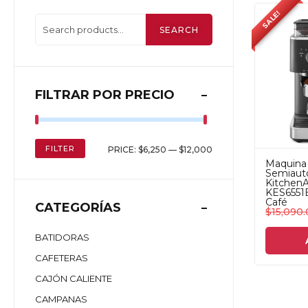
SALE!
SEARCH
FILTRAR POR PRECIO
FILTER
PRICE:
$6,250
—
$12,000
Maquina 
Semiaut
KitchenA
KES6551
Café
CATEGORÍAS
$
15,090
BATIDORAS
CAFETERAS
CAJÓN CALIENTE
CAMPANAS