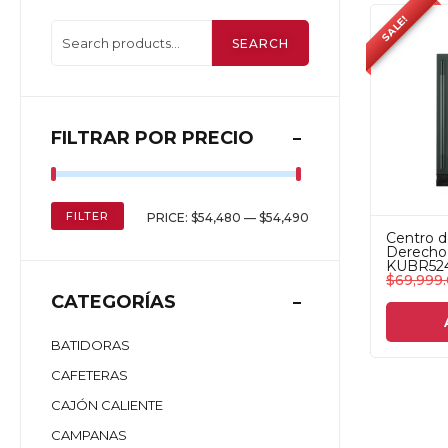
SALE!
SEARCH
FILTRAR POR PRECIO
FILTER
PRICE:
$54,480
—
$54,490
Centro d
Derecho 
KUBR524
$
69,999
CATEGORÍAS
BATIDORAS
CAFETERAS
CAJÓN CALIENTE
CAMPANAS