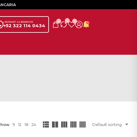
ANCARIA
0
0
0
¿DUDAS? LLÁMANOS
+52 322 114 0434
Show
9
12
18
24
Default sorting