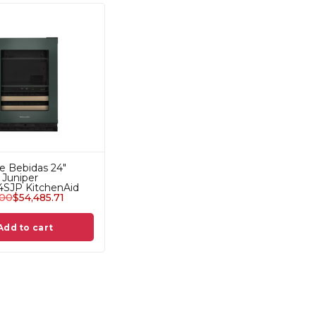
e Bebidas 24"
Juniper
SJP KitchenAid
.00
$
54,485.71
Add to cart