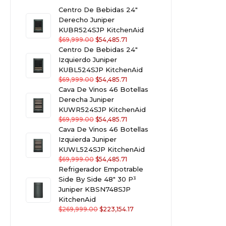
Centro De Bebidas 24"
Derecho Juniper
KUBR524SJP KitchenAid
$
69,999.00
$
54,485.71
Centro De Bebidas 24"
Izquierdo Juniper
KUBL524SJP KitchenAid
$
69,999.00
$
54,485.71
Cava De Vinos 46 Botellas
Derecha Juniper
KUWR524SJP KitchenAid
$
69,999.00
$
54,485.71
Cava De Vinos 46 Botellas
Izquierda Juniper
KUWL524SJP KitchenAid
$
69,999.00
$
54,485.71
Refrigerador Empotrable
Side By Side 48" 30 P³
Juniper KBSN748SJP
KitchenAid
$
269,999.00
$
223,154.17