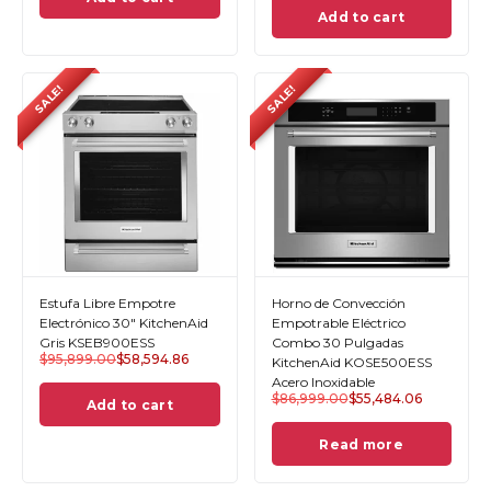
Add to cart
SALE!
SALE!
Estufa Libre Empotre
Horno de Convección
Electrónico 30" KitchenAid
Empotrable Eléctrico
Gris KSEB900ESS
Combo 30 Pulgadas
$
95,899.00
$
58,594.86
KitchenAid KOSE500ESS
Acero Inoxidable
$
86,999.00
$
55,484.06
Add to cart
Read more