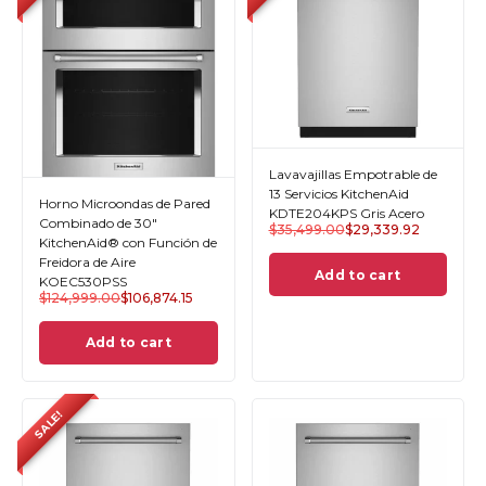
Lavavajillas Empotrable de
13 Servicios KitchenAid
Horno Microondas de Pared
KDTE204KPS Gris Acero
Combinado de 30"
$
35,499.00
$
29,339.92
KitchenAid® con Función de
Freidora de Aire
Add to cart
KOEC530PSS
$
124,999.00
$
106,874.15
Add to cart
SALE!