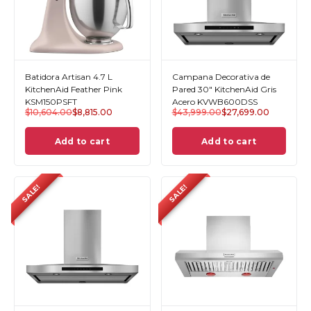
Batidora Artisan 4.7 L
Campana Decorativa de
KitchenAid Feather Pink
Pared 30" KitchenAid Gris
KSM150PSFT
Acero KVWB600DSS
$
10,604.00
$
8,815.00
$
43,999.00
$
27,699.00
Add to cart
Add to cart
SALE!
SALE!