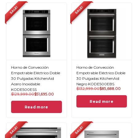
SALE!
SALE!
Horno de Convección
Horno de Convección
Empotrable Eléctrico Doble
Empotrable Eléctrico Doble
30 Pulgadas KitchenAid
30 Pulgadas KitchenAid
Acero Inoxidable
Negro KODE500EBS
$
132,999.00
$
85,688.00
KODE500ESS
$
129,999.00
$
51,695.00
Read more
Read more
SALE!
SALE!