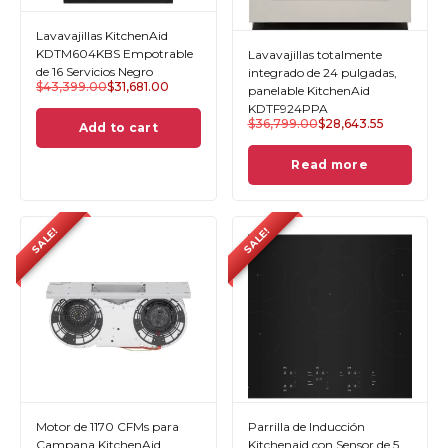
Lavavajillas KitchenAid
KDTM604KBS Empotrable
Lavavajillas totalmente
de 16 Servicios Negro
integrado de 24 pulgadas,
$
43,399.00
$
31,681.00
panelable KitchenAid
KDTF924PPA
$
36,799.00
$
28,643.55
Add to cart
Read more
SALE!
SALE!
Motor de 1170 CFMs para
Parrilla de Inducción
Campana KitchenAid
Kitchenaid con Sensor de 5