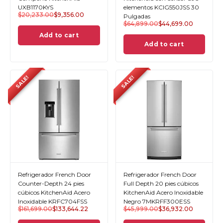
UXB1170KYS
elementos KCIG550JSS 30
$
20,233.00
$
9,356.00
Pulgadas
$
64,899.00
$
44,699.00
Add to cart
Add to cart
SALE!
SALE!
Refrigerador French Door
Refrigerador French Door
Counter-Depth 24 pies
Full Depth 20 pies cúbicos
cúbicos KitchenAid Acero
KitchenAid Acero Inoxidable
Inoxidable KRFC704FSS
Negro 7MKRFF300ESS
$
161,699.00
$
133,644.22
$
45,999.00
$
36,932.00