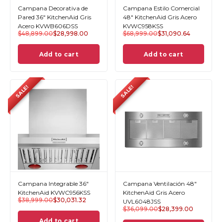
Campana Decorativa de
Campana Estilo Comercial
Pared 36" KitchenAid Gris
48" KitchenAid Gris Acero
Acero KVWB606DSS
KVWC958KSS
$
48,899.00
$
28,998.00
$
68,999.00
$
31,090.64
Add to cart
Add to cart
SALE!
SALE!
Campana Integrable 36″
Campana Ventilación 48"
KitchenAid KVWC956KSS
KitchenAid Gris Acero
$
38,999.00
$
30,031.32
UVL6048JSS
$
36,099.00
$
28,399.00
Add to cart