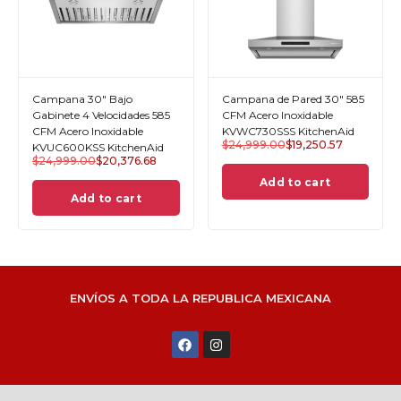
Campana 30" Bajo
Campana de Pared 30" 585
Gabinete 4 Velocidades 585
CFM Acero Inoxidable
CFM Acero Inoxidable
KVWC730SSS KitchenAid
$
24,999.00
$
19,250.57
KVUC600KSS KitchenAid
$
24,999.00
$
20,376.68
Add to cart
Add to cart
ENVÍOS A TODA LA REPUBLICA MEXICANA