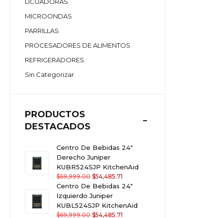
LICUADORAS
MICROONDAS
PARRILLAS
PROCESADORES DE ALIMENTOS
REFRIGERADORES
Sin Categorizar
PRODUCTOS
DESTACADOS
Centro De Bebidas 24"
Derecho Juniper
KUBR524SJP KitchenAid
$
69,999.00
$
54,485.71
Centro De Bebidas 24"
Izquierdo Juniper
KUBL524SJP KitchenAid
$
69,999.00
$
54,485.71