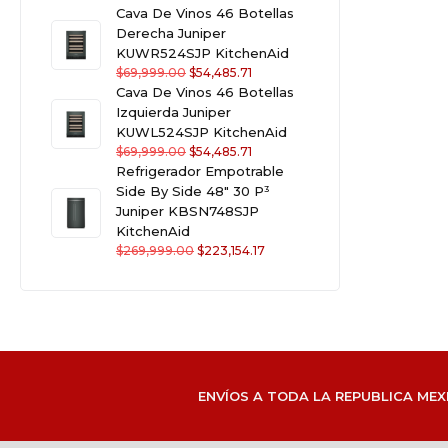
Cava De Vinos 46 Botellas
Derecha Juniper
KUWR524SJP KitchenAid
$
69,999.00
$
54,485.71
Cava De Vinos 46 Botellas
Izquierda Juniper
KUWL524SJP KitchenAid
$
69,999.00
$
54,485.71
Refrigerador Empotrable
Side By Side 48" 30 P³
Juniper KBSN748SJP
KitchenAid
$
269,999.00
$
223,154.17
ENVÍOS A TODA LA REPUBLICA MEX