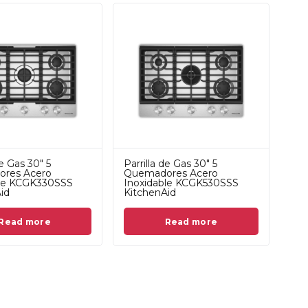
de Gas 30" 5
Parrilla de Gas 30" 5
res Acero
Quemadores Acero
ble KCGK330SSS
Inoxidable KCGK530SSS
id
KitchenAid
Read more
Read more