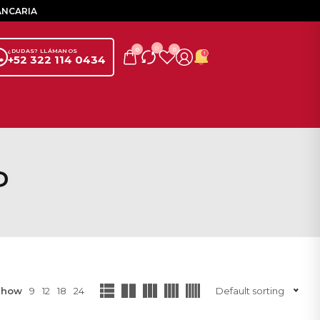
ANCARIA
0
0
0
¿DUDAS? LLÁMANOS
+52 322 114 0434
P
Show
9
12
18
24
Default sorting