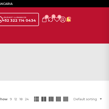
ANCARIA
0
0
0
¿DUDAS? LLÁMANOS
+52 322 114 0434
Show
9
12
18
24
Default sorting