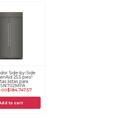
ador Side-by-Side
enAid 25.5 pies³
as listas para
KBSN702MPA
9.00
$
184,747.57
Add to cart