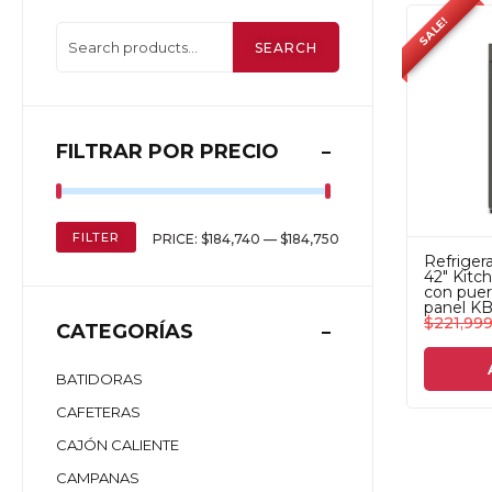
SALE!
SEARCH
FILTRAR POR PRECIO
FILTER
PRICE:
$184,740
—
$184,750
Refriger
42" Kitch
con puert
panel 
$
221,99
CATEGORÍAS
BATIDORAS
CAFETERAS
CAJÓN CALIENTE
CAMPANAS