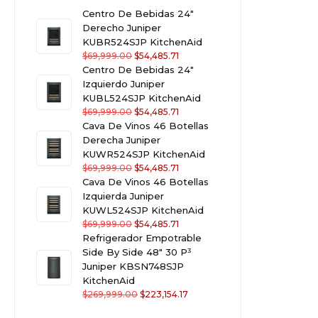
Centro De Bebidas 24"
Derecho Juniper
KUBR524SJP KitchenAid
$
69,999.00
$
54,485.71
Centro De Bebidas 24"
Izquierdo Juniper
KUBL524SJP KitchenAid
$
69,999.00
$
54,485.71
Cava De Vinos 46 Botellas
Derecha Juniper
KUWR524SJP KitchenAid
$
69,999.00
$
54,485.71
Cava De Vinos 46 Botellas
Izquierda Juniper
KUWL524SJP KitchenAid
$
69,999.00
$
54,485.71
Refrigerador Empotrable
Side By Side 48" 30 P³
Juniper KBSN748SJP
KitchenAid
$
269,999.00
$
223,154.17