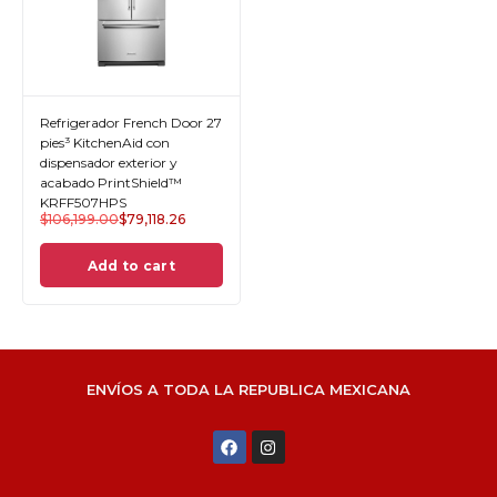
Refrigerador French Door 27
pies³ KitchenAid con
dispensador exterior y
acabado PrintShield™
KRFF507HPS
$
106,199.00
$
79,118.26
Add to cart
ENVÍOS A TODA LA REPUBLICA MEXICANA