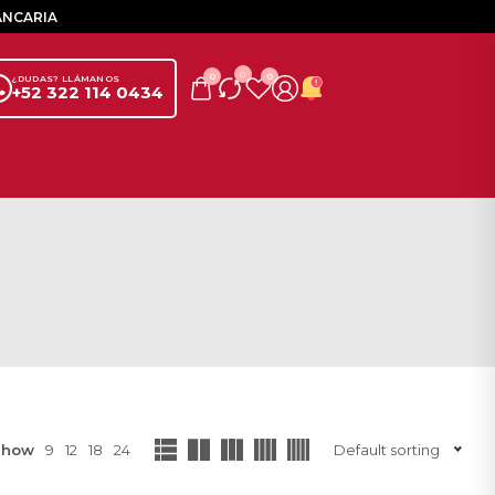
ANCARIA
0
0
0
¿DUDAS? LLÁMANOS
+52 322 114 0434
Show
9
12
18
24
Default sorting