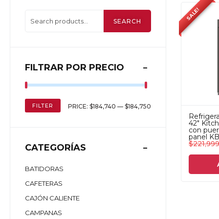
SALE!
SEARCH
FILTRAR POR PRECIO
FILTER
PRICE:
$184,740
—
$184,750
Refriger
42" Kitch
con puert
panel 
$
221,99
CATEGORÍAS
BATIDORAS
CAFETERAS
CAJÓN CALIENTE
CAMPANAS