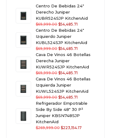
Centro De Bebidas 24"
Derecho Juniper
KUBR524SJP KitchenAid
$
69,999.00
$
54,485.71
Centro De Bebidas 24"
Izquierdo Juniper
KUBL524SJP KitchenAid
$
69,999.00
$
54,485.71
Cava De Vinos 46 Botellas
Derecha Juniper
KUWR524SJP KitchenAid
$
69,999.00
$
54,485.71
Cava De Vinos 46 Botellas
Izquierda Juniper
KUWL524SJP KitchenAid
$
69,999.00
$
54,485.71
Refrigerador Empotrable
Side By Side 48" 30 P³
Juniper KBSN748SJP
KitchenAid
$
269,999.00
$
223,154.17