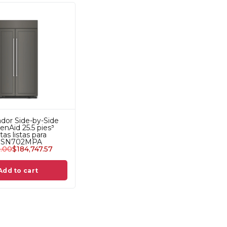
ador Side-by-Side
enAid 25.5 pies³
as listas para
KBSN702MPA
9.00
$
184,747.57
Add to cart