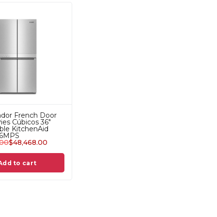
ador French Door
Pies Cúbicos 36"
le KitchenAid
6MPS
.00
$
48,468.00
Add to cart