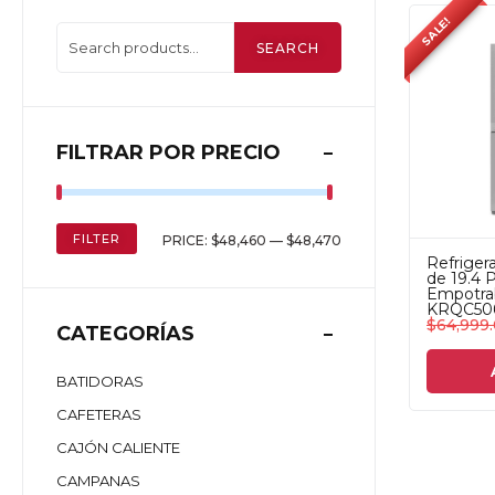
SALE!
SEARCH
FILTRAR POR PRECIO
FILTER
PRICE:
$48,460
—
$48,470
Refriger
de 19.4 
Empotrab
KRQC50
$
64,999
CATEGORÍAS
BATIDORAS
CAFETERAS
CAJÓN CALIENTE
CAMPANAS