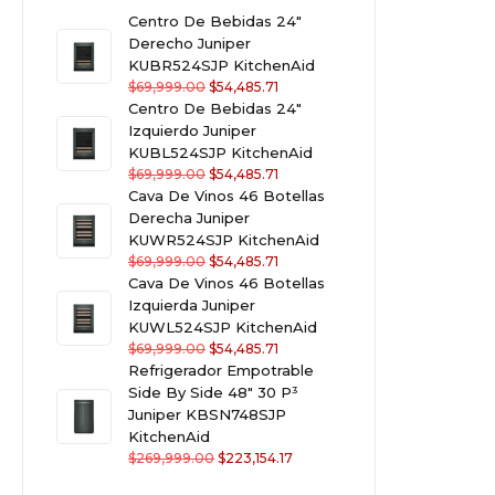
Centro De Bebidas 24"
Derecho Juniper
KUBR524SJP KitchenAid
$
69,999.00
$
54,485.71
Centro De Bebidas 24"
Izquierdo Juniper
KUBL524SJP KitchenAid
$
69,999.00
$
54,485.71
Cava De Vinos 46 Botellas
Derecha Juniper
KUWR524SJP KitchenAid
$
69,999.00
$
54,485.71
Cava De Vinos 46 Botellas
Izquierda Juniper
KUWL524SJP KitchenAid
$
69,999.00
$
54,485.71
Refrigerador Empotrable
Side By Side 48" 30 P³
Juniper KBSN748SJP
KitchenAid
$
269,999.00
$
223,154.17