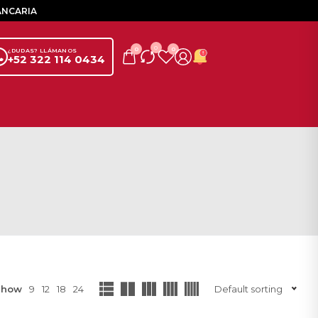
ANCARIA
0
0
0
¿DUDAS? LLÁMANOS
+52 322 114 0434
Show
9
12
18
24
Default sorting